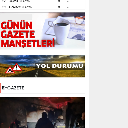
17
SAMSUNSPOR
0
0
18
TRABZONSPOR
0
0
E-
GAZETE