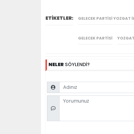
ETİKETLER:
GELECEK PARTISI YOZGAT 
GELECEK PARTISI
YOZGA
NELER
SÖYLENDİ?
Name
Comment