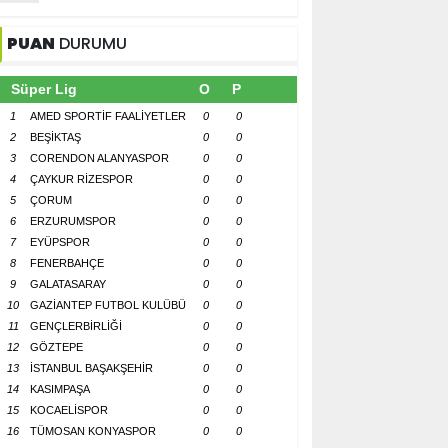
PUAN
DURUMU
Süper Lig
O
P
1
AMED SPORTİF FAALİYETLER
0
0
2
BEŞİKTAŞ
0
0
3
CORENDON ALANYASPOR
0
0
4
ÇAYKUR RİZESPOR
0
0
5
ÇORUM
0
0
6
ERZURUMSPOR
0
0
7
EYÜPSPOR
0
0
8
FENERBAHÇE
0
0
9
GALATASARAY
0
0
10
GAZİANTEP FUTBOL KULÜBÜ
0
0
11
GENÇLERBİRLİĞİ
0
0
12
GÖZTEPE
0
0
13
İSTANBUL BAŞAKŞEHİR
0
0
14
KASIMPAŞA
0
0
15
KOCAELİSPOR
0
0
16
TÜMOSAN KONYASPOR
0
0