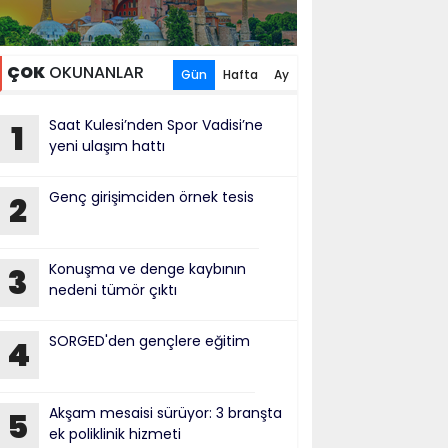
ÇOK
OKUNANLAR
Gün
Hafta
Ay
Saat Kulesi’nden Spor Vadisi’ne
1
yeni ulaşım hattı
Genç girişimciden örnek tesis
2
Konuşma ve denge kaybının
3
nedeni tümör çıktı
SORGED'den gençlere eğitim
4
Akşam mesaisi sürüyor: 3 branşta
5
ek poliklinik hizmeti