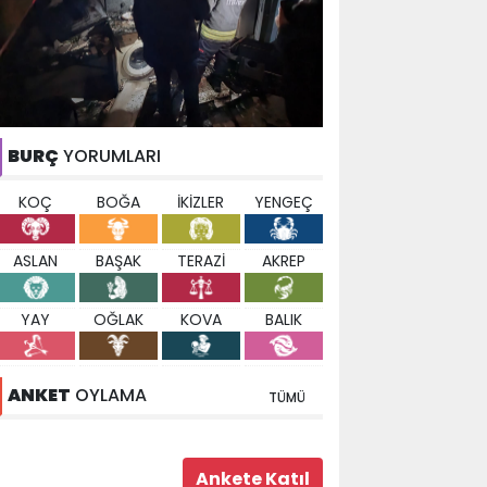
BURÇ
YORUMLARI
KOÇ
BOĞA
İKİZLER
YENGEÇ
ASLAN
BAŞAK
TERAZİ
AKREP
YAY
OĞLAK
KOVA
BALIK
ANKET
OYLAMA
TÜMÜ