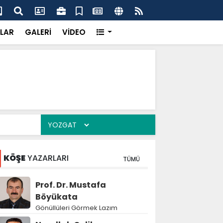
k’ten “Tek Çatı” mesajı
Hed
LAR
GALERİ
VİDEO
KÖŞE
YAZARLARI
TÜMÜ
Prof. Dr. Mustafa
Böyükata
Gönüllüleri Görmek Lazım