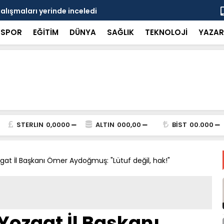
çalışmaları yerinde inceledi
Bakan Gürle
SPOR
EĞİTİM
DÜNYA
SAĞLIK
TEKNOLOJİ
YAZAR
STERLIN
0,0000
ALTIN
000,00
BİST
00.000
zgat İl Başkanı Ömer Aydoğmuş: "Lütuf değil, hak!"
 Yozgat İl Başkanı