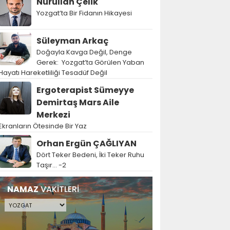
Nurullah Çelik
Yozgat’ta Bir Fidanın Hikayesi
Süleyman Arkaç
Doğayla Kavga Değil, Denge
Gerek: Yozgat’ta Görülen Yaban
Hayatı Hareketliliği Tesadüf Değil
Ergoterapist Sümeyye
Demirtaş Mars Aile
Merkezi
Ekranların Ötesinde Bir Yaz
Orhan Ergün ÇAĞLIYAN
Dört Teker Bedeni, İki Teker Ruhu
Taşır… -2
NAMAZ
VAKİTLERİ