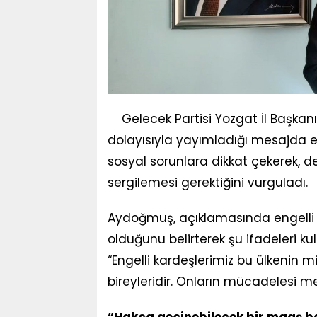
Gelecek Partisi Yozgat İl Başka
dolayısıyla yayımladığı mesajda en
sosyal sorunlara dikkat çekerek, d
sergilemesi gerektiğini vurguladı.
Aydoğmuş, açıklamasında engelli 
olduğunu belirterek şu ifadeleri kul
“Engelli kardeşlerimiz bu ülkenin mi
bireyleridir. Onların mücadelesi m
“Hakça geçinebilecek bir maaş b