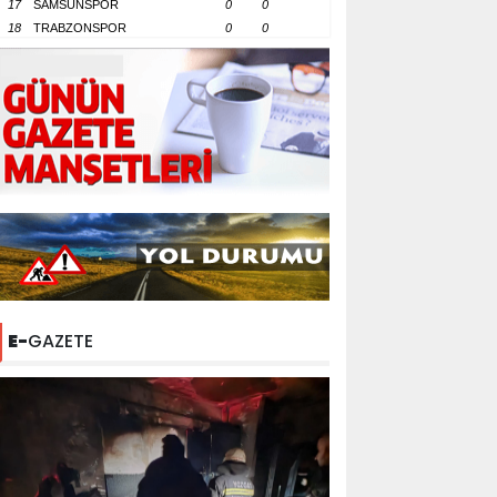
17
SAMSUNSPOR
0
0
18
TRABZONSPOR
0
0
E-
GAZETE