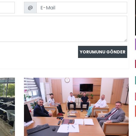
Email
@