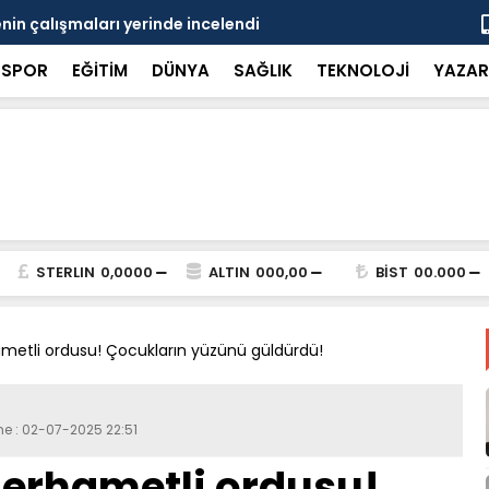
in çalışmaları yerinde incelendi
Karaarslan
SPOR
EĞİTİM
DÜNYA
SAĞLIK
TEKNOLOJİ
YAZAR
STERLIN
0,0000
ALTIN
000,00
BİST
00.000
etli ordusu! Çocukların yüzünü güldürdü!
me : 02-07-2025 22:51
erhametli ordusu!