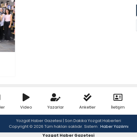
ler
Video
Yazarlar
Anketler
İletişim
Yozgat Haber Gazetesi | Son Dakika Yozgat Haberleri
Copyright © 2026 Tüm hakları saklıdır. Sistem :
Haber Yazılımı
Yozgat Haber Gazetesi