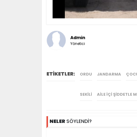
Admin
Yönetici
ETİKETLER:
ORDU
JANDARMA
ÇOC
SEKILI
AILE IÇI ŞIDDETLE
NELER
SÖYLENDİ?