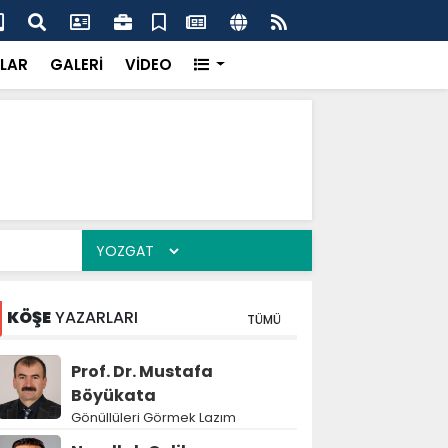
'dan UMKE'ye övgü
Gay
LAR
GALERİ
VİDEO
KÖŞE
YAZARLARI
TÜMÜ
Prof. Dr. Mustafa
Böyükata
Gönüllüleri Görmek Lazım