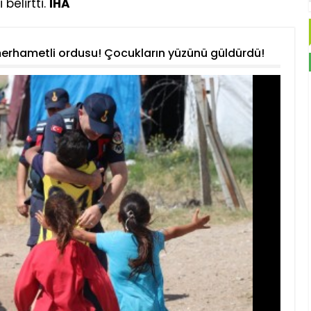
belirtti.
İHA
merhametli ordusu! Çocukların yüzünü güldürdü!