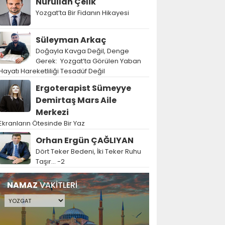
Nurullah Çelik
Yozgat’ta Bir Fidanın Hikayesi
Süleyman Arkaç
Doğayla Kavga Değil, Denge
Gerek: Yozgat’ta Görülen Yaban
Hayatı Hareketliliği Tesadüf Değil
Ergoterapist Sümeyye
Demirtaş Mars Aile
Merkezi
Ekranların Ötesinde Bir Yaz
Orhan Ergün ÇAĞLIYAN
Dört Teker Bedeni, İki Teker Ruhu
Taşır… -2
NAMAZ
VAKİTLERİ