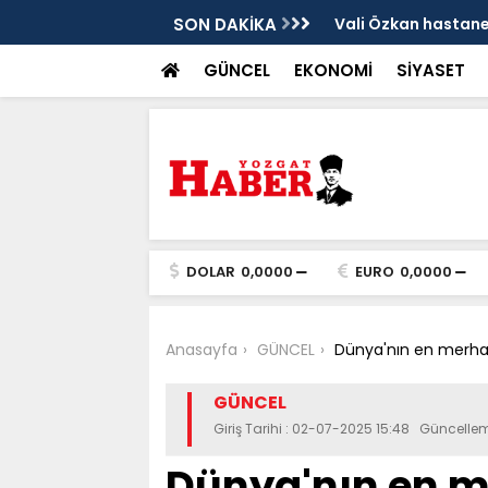
sis
SON DAKİKA
Vali Özkan hastanen
GÜNCEL
EKONOMİ
SİYASET
DOLAR
0,0000
EURO
0,0000
Anasayfa
GÜNCEL
Dünya'nın en merham
GÜNCEL
Giriş Tarihi : 02-07-2025 15:48 Güncelle
Dünya'nın en m