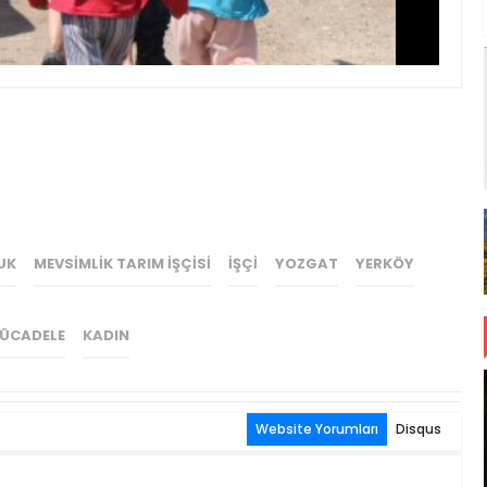
UK
MEVSIMLIK TARIM IŞÇISI
IŞÇI
YOZGAT
YERKÖY
 MÜCADELE
KADIN
Website Yorumları
Disqus