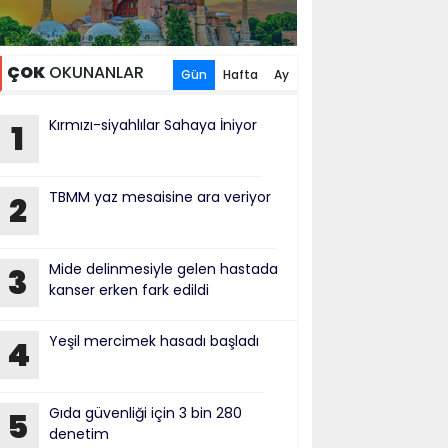
ÇOK
OKUNANLAR
Gün
Hafta
Ay
Kırmızı-siyahlılar Sahaya İniyor
1
TBMM yaz mesaisine ara veriyor
2
Mide delinmesiyle gelen hastada
3
kanser erken fark edildi
Yeşil mercimek hasadı başladı
4
Gıda güvenliği için 3 bin 280
5
denetim