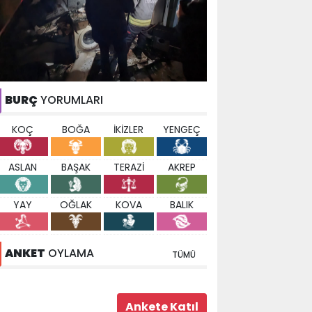
BURÇ
YORUMLARI
KOÇ
BOĞA
İKİZLER
YENGEÇ
ASLAN
BAŞAK
TERAZİ
AKREP
YAY
OĞLAK
KOVA
BALIK
ANKET
OYLAMA
TÜMÜ