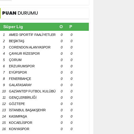
PUAN
DURUMU
Süper Lig
O
P
1
AMED SPORTİF FAALİYETLER
0
0
2
BEŞİKTAŞ
0
0
3
CORENDON ALANYASPOR
0
0
4
ÇAYKUR RİZESPOR
0
0
5
ÇORUM
0
0
6
ERZURUMSPOR
0
0
7
EYÜPSPOR
0
0
8
FENERBAHÇE
0
0
9
GALATASARAY
0
0
10
GAZİANTEP FUTBOL KULÜBÜ
0
0
11
GENÇLERBİRLİĞİ
0
0
12
GÖZTEPE
0
0
13
İSTANBUL BAŞAKŞEHİR
0
0
14
KASIMPAŞA
0
0
15
KOCAELİSPOR
0
0
16
KONYASPOR
0
0