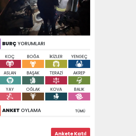
BURÇ
YORUMLARI
KOÇ
BOĞA
İKİZLER
YENGEÇ
ASLAN
BAŞAK
TERAZİ
AKREP
YAY
OĞLAK
KOVA
BALIK
ANKET
OYLAMA
TÜMÜ