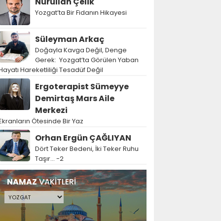
Nurullah Çelik
Yozgat’ta Bir Fidanın Hikayesi
Süleyman Arkaç
Doğayla Kavga Değil, Denge
Gerek: Yozgat’ta Görülen Yaban
Hayatı Hareketliliği Tesadüf Değil
Ergoterapist Sümeyye
Demirtaş Mars Aile
Merkezi
Ekranların Ötesinde Bir Yaz
Orhan Ergün ÇAĞLIYAN
Dört Teker Bedeni, İki Teker Ruhu
Taşır… -2
NAMAZ
VAKİTLERİ