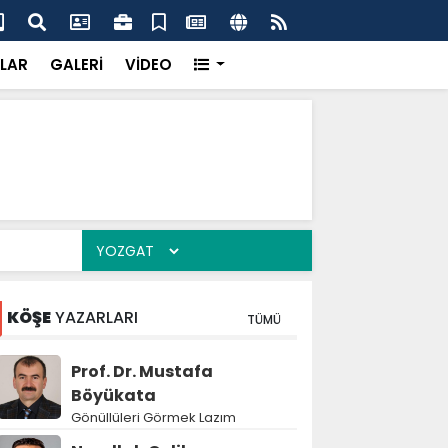
'dan UMKE'ye övgü
Gay
LAR
GALERİ
VİDEO
KÖŞE
YAZARLARI
TÜMÜ
Prof. Dr. Mustafa
Böyükata
Gönüllüleri Görmek Lazım