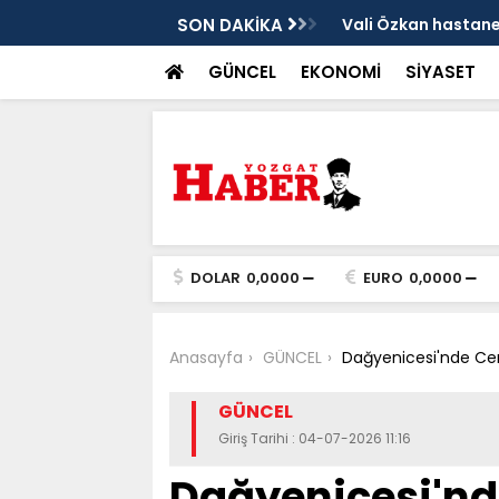
sis
SON DAKİKA
Vali Özkan hastanen
GÜNCEL
EKONOMİ
SİYASET
DOLAR
0,0000
EURO
0,0000
Anasayfa
GÜNCEL
Dağyenicesi'nde Ceme
GÜNCEL
Giriş Tarihi : 04-07-2026 11:16
Dağyenicesi'nd