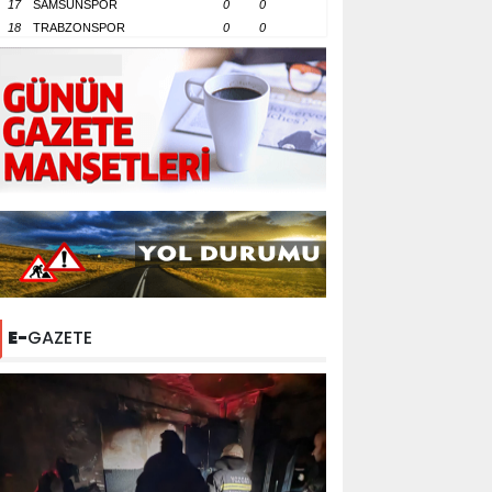
17
SAMSUNSPOR
0
0
18
TRABZONSPOR
0
0
E-
GAZETE