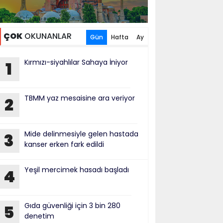
ÇOK
OKUNANLAR
Gün
Hafta
Ay
Kırmızı-siyahlılar Sahaya İniyor
1
TBMM yaz mesaisine ara veriyor
2
Mide delinmesiyle gelen hastada
3
kanser erken fark edildi
Yeşil mercimek hasadı başladı
4
Gıda güvenliği için 3 bin 280
5
denetim