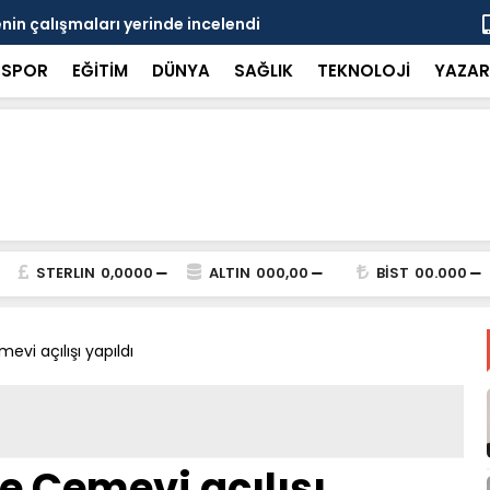
in çalışmaları yerinde incelendi
Karaarslan
SPOR
EĞİTİM
DÜNYA
SAĞLIK
TEKNOLOJİ
YAZAR
STERLIN
0,0000
ALTIN
000,00
BİST
00.000
vi açılışı yapıldı
e Cemevi açılışı