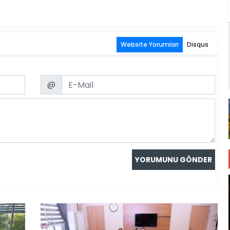
Website Yorumları
Disqus
Email
@