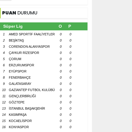
PUAN
DURUMU
Süper Lig
O
P
1
AMED SPORTİF FAALİYETLER
0
0
2
BEŞİKTAŞ
0
0
3
CORENDON ALANYASPOR
0
0
4
ÇAYKUR RİZESPOR
0
0
5
ÇORUM
0
0
6
ERZURUMSPOR
0
0
7
EYÜPSPOR
0
0
8
FENERBAHÇE
0
0
9
GALATASARAY
0
0
10
GAZİANTEP FUTBOL KULÜBÜ
0
0
11
GENÇLERBİRLİĞİ
0
0
12
GÖZTEPE
0
0
13
İSTANBUL BAŞAKŞEHİR
0
0
14
KASIMPAŞA
0
0
15
KOCAELİSPOR
0
0
16
KONYASPOR
0
0