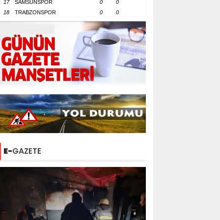
17
SAMSUNSPOR
0
0
18
TRABZONSPOR
0
0
E-
GAZETE