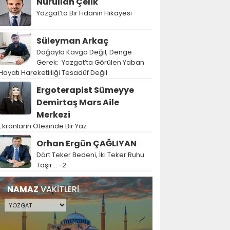
Nurullah Çelik
Yozgat’ta Bir Fidanın Hikayesi
Süleyman Arkaç
Doğayla Kavga Değil, Denge
Gerek: Yozgat’ta Görülen Yaban
Hayatı Hareketliliği Tesadüf Değil
Ergoterapist Sümeyye
Demirtaş Mars Aile
Merkezi
Ekranların Ötesinde Bir Yaz
Orhan Ergün ÇAĞLIYAN
Dört Teker Bedeni, İki Teker Ruhu
Taşır… -2
NAMAZ
VAKİTLERİ