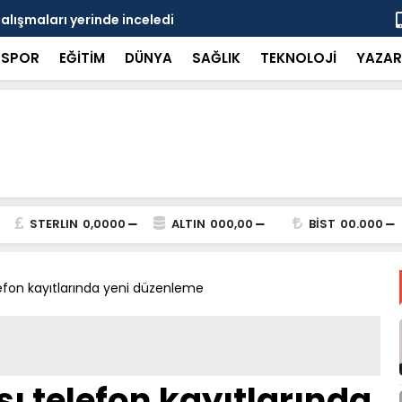
çalışmaları yerinde inceledi
Bakan Gürle
SPOR
EĞİTİM
DÜNYA
SAĞLIK
TEKNOLOJİ
YAZAR
STERLIN
0,0000
ALTIN
000,00
BİST
00.000
lefon kayıtlarında yeni düzenleme
şı telefon kayıtlarında