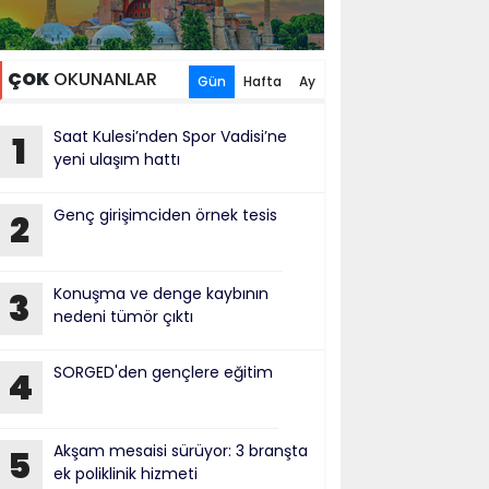
ÇOK
OKUNANLAR
Gün
Hafta
Ay
Saat Kulesi’nden Spor Vadisi’ne
1
yeni ulaşım hattı
Genç girişimciden örnek tesis
2
Konuşma ve denge kaybının
3
nedeni tümör çıktı
SORGED'den gençlere eğitim
4
Akşam mesaisi sürüyor: 3 branşta
5
ek poliklinik hizmeti