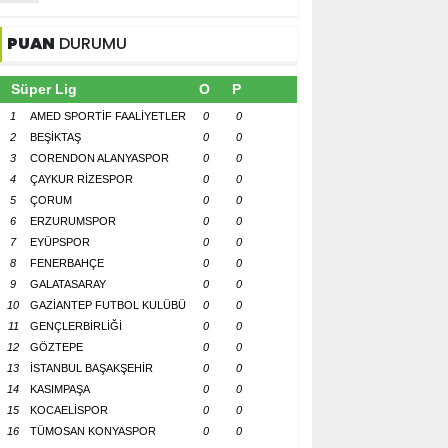
PUAN
DURUMU
Süper Lig
O
P
1
AMED SPORTİF FAALİYETLER
0
0
2
BEŞİKTAŞ
0
0
3
CORENDON ALANYASPOR
0
0
4
ÇAYKUR RİZESPOR
0
0
5
ÇORUM
0
0
6
ERZURUMSPOR
0
0
7
EYÜPSPOR
0
0
8
FENERBAHÇE
0
0
9
GALATASARAY
0
0
10
GAZİANTEP FUTBOL KULÜBÜ
0
0
11
GENÇLERBİRLİĞİ
0
0
12
GÖZTEPE
0
0
13
İSTANBUL BAŞAKŞEHİR
0
0
14
KASIMPAŞA
0
0
15
KOCAELİSPOR
0
0
16
TÜMOSAN KONYASPOR
0
0