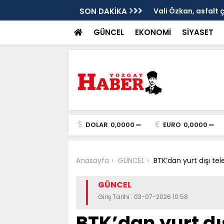
ken tarih
SON DAKİKA
Vali Özkan, asfalt 
GÜNCEL
EKONOMİ
SİYASET
DOLAR
0,0000
EURO
0,0000
Anasayfa
GÜNCEL
BTK’dan yurt dışı te
GÜNCEL
Giriş Tarihi : 03-07-2026 10:58
BTK’dan yurt dı