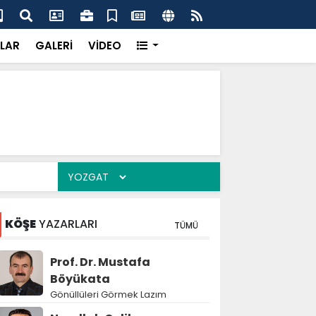
k’ten “Tek Çatı” mesajı
Hed
LAR
GALERİ
VİDEO
KÖŞE
YAZARLARI
TÜMÜ
Prof. Dr. Mustafa
Böyükata
Gönüllüleri Görmek Lazım