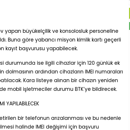
I
 yapan büyükelçilik ve konsolosluk personeline
ldı. Buna göre yabancı misyon kimlik kartı geçerli
fon kayıt başvurusu yapabilecek.
si durumunda ise ilgili cihazlar için 120 günlük ek
in dolmasının ardından cihazların IMEI numaraları
atılacak. Kara listeye alınan bir cihazın yeniden
inde mobil işletmeciler durumu BTK’ye bildirecek.
Mİ YAPILABİLECEK
tirilen bir telefonun arızalanması ve bu nedenle
ilmesi halinde IMEI değişimi için başvuru