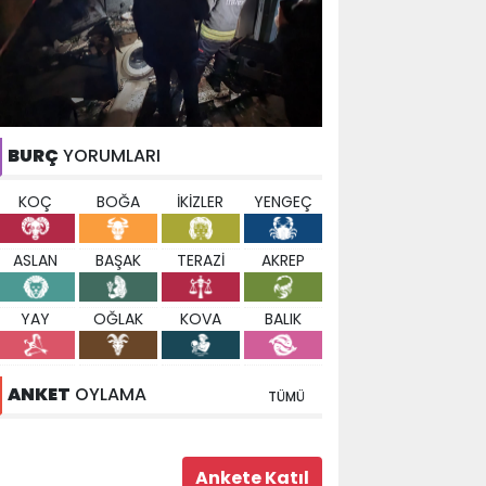
BURÇ
YORUMLARI
KOÇ
BOĞA
İKİZLER
YENGEÇ
ASLAN
BAŞAK
TERAZİ
AKREP
YAY
OĞLAK
KOVA
BALIK
ANKET
OYLAMA
TÜMÜ