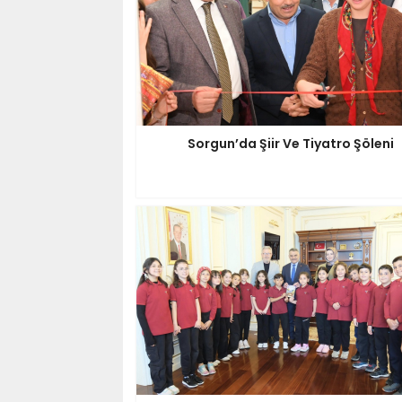
Sorgun’da Şiir Ve Tiyatro Şöleni