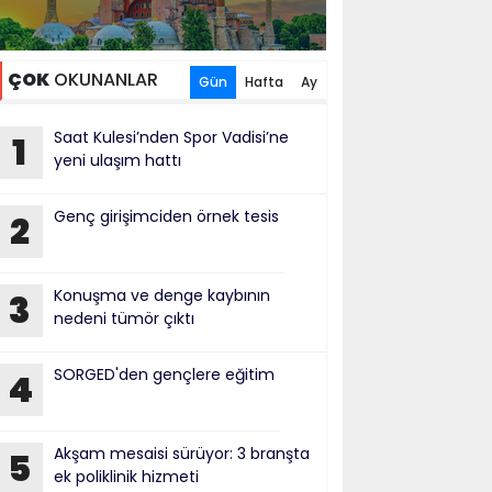
ÇOK
OKUNANLAR
Gün
Hafta
Ay
Saat Kulesi’nden Spor Vadisi’ne
1
yeni ulaşım hattı
Genç girişimciden örnek tesis
2
Konuşma ve denge kaybının
3
nedeni tümör çıktı
SORGED'den gençlere eğitim
4
Akşam mesaisi sürüyor: 3 branşta
5
ek poliklinik hizmeti