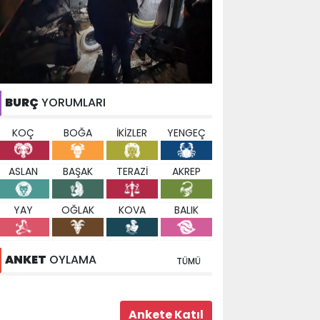
BURÇ
YORUMLARI
KOÇ
BOĞA
İKİZLER
YENGEÇ
ASLAN
BAŞAK
TERAZİ
AKREP
YAY
OĞLAK
KOVA
BALIK
ANKET
OYLAMA
TÜMÜ