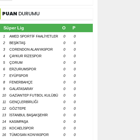
PUAN
DURUMU
Süper Lig
O
P
1
AMED SPORTİF FAALİYETLER
0
0
2
BEŞİKTAŞ
0
0
3
CORENDON ALANYASPOR
0
0
4
ÇAYKUR RİZESPOR
0
0
5
ÇORUM
0
0
6
ERZURUMSPOR
0
0
7
EYÜPSPOR
0
0
8
FENERBAHÇE
0
0
9
GALATASARAY
0
0
10
GAZİANTEP FUTBOL KULÜBÜ
0
0
11
GENÇLERBİRLİĞİ
0
0
12
GÖZTEPE
0
0
13
İSTANBUL BAŞAKŞEHİR
0
0
14
KASIMPAŞA
0
0
15
KOCAELİSPOR
0
0
16
TÜMOSAN KONYASPOR
0
0