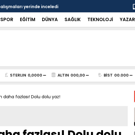
çalışmaları yerinde inceledi
Bakan Gürle
SPOR
EĞİTİM
DÜNYA
SAĞLIK
TEKNOLOJİ
YAZAR
STERLIN
0,0000
ALTIN
000,00
BİST
00.000
n daha fazlası! Dolu dolu yaz!
aha fazlası! Dolu dolu