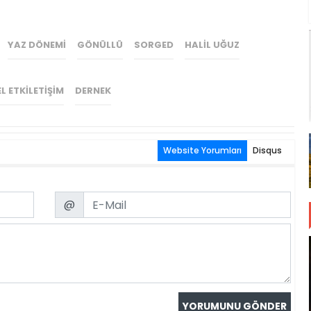
YAZ DÖNEMI
GÖNÜLLÜ
SORGED
HALIL UĞUZ
L ETKILETIŞIM
DERNEK
Website Yorumları
Disqus
Email
@