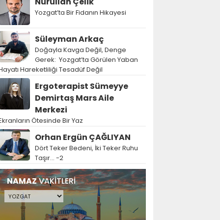
Nurullah Çelik
Yozgat’ta Bir Fidanın Hikayesi
Süleyman Arkaç
Doğayla Kavga Değil, Denge
Gerek: Yozgat’ta Görülen Yaban
Hayatı Hareketliliği Tesadüf Değil
Ergoterapist Sümeyye
Demirtaş Mars Aile
Merkezi
Ekranların Ötesinde Bir Yaz
Orhan Ergün ÇAĞLIYAN
Dört Teker Bedeni, İki Teker Ruhu
Taşır… -2
NAMAZ
VAKİTLERİ