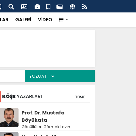
k’ten “Tek Çatı” mesajı
Hed
LAR
GALERİ
VİDEO
KÖŞE
YAZARLARI
TÜMÜ
Prof. Dr. Mustafa
Böyükata
Gönüllüleri Görmek Lazım