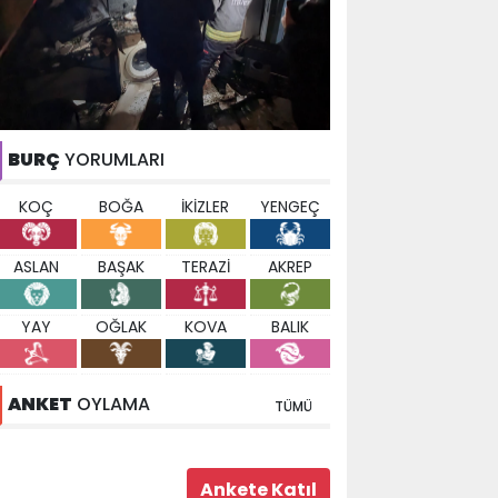
BURÇ
YORUMLARI
KOÇ
BOĞA
İKİZLER
YENGEÇ
ASLAN
BAŞAK
TERAZİ
AKREP
YAY
OĞLAK
KOVA
BALIK
ANKET
OYLAMA
TÜMÜ