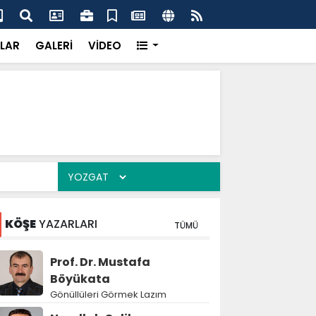
dikkatsizlik büyük felakete dönüşebilir”
Val
LAR
GALERİ
VİDEO
KÖŞE
YAZARLARI
TÜMÜ
Prof. Dr. Mustafa
Böyükata
Gönüllüleri Görmek Lazım