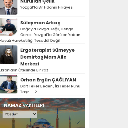
Nurullah Çelik
Yozgat’ta Bir Fidanın Hikayesi
Süleyman Arkaç
Doğayla Kavga Değil, Denge
Gerek: Yozgat’ta Görülen Yaban
Hayatı Hareketliliği Tesadüf Değil
Ergoterapist Sümeyye
Demirtaş Mars Aile
Merkezi
Ekranların Ötesinde Bir Yaz
Orhan Ergün ÇAĞLIYAN
Dört Teker Bedeni, İki Teker Ruhu
Taşır… -2
NAMAZ
VAKİTLERİ