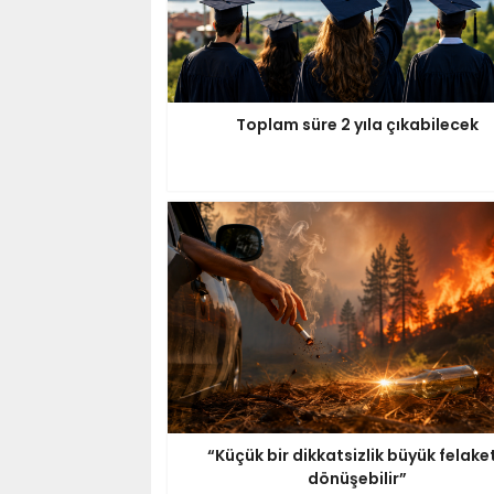
Toplam süre 2 yıla çıkabilecek
“Küçük bir dikkatsizlik büyük felake
dönüşebilir”