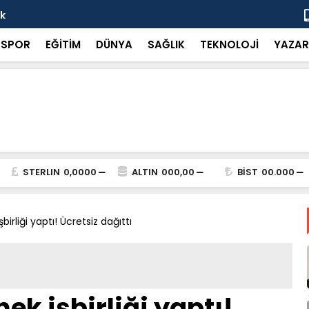
ok
“Küçük bir 
SPOR
EĞİTİM
DÜNYA
SAĞLIK
TEKNOLOJİ
YAZAR
STERLIN
0,0000
ALTIN
000,00
BİST
00.000
irliği yaptı! Ücretsiz dağıttı
ek işbirliği yaptı!