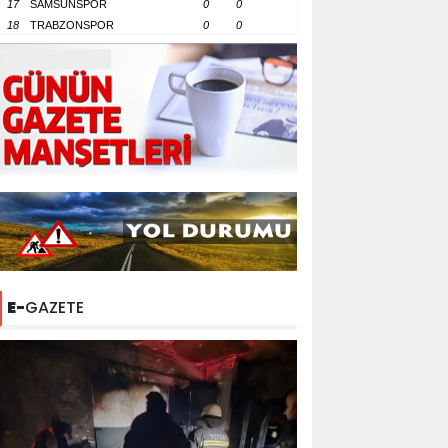
17
SAMSUNSPOR
0
0
18
TRABZONSPOR
0
0
E-
GAZETE