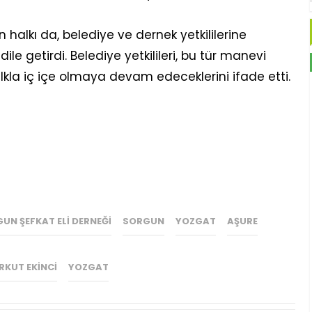
 halkı da, belediye ve dernek yetkililerine
le getirdi. Belediye yetkilileri, bu tür manevi
lkla iç içe olmaya devam edeceklerini ifade etti.
UN ŞEFKAT ELI DERNEĞI
SORGUN
YOZGAT
AŞURE
RKUT EKINCI
YOZGAT