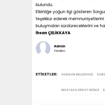
bulundu.
Etkinliğe yoğun ilgi gösteren Sorgun
teşekkür ederek memnuniyetlerini di
buluşmaları sürdüreceklerini ve ha
İhsan ÇELİKKAYA
Admin
Yönetici
ETİKETLER:
SORGUN BELEDIYESI
SORG
MUSTAFA ERKUT EKINCI
E