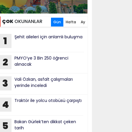
ÇOK
OKUNANLAR
Gün
Hafta
Ay
Şehit aileleri için anlamlı buluşma
1
PMYO’ye 3 Bin 250 öğrenci
2
alınacak
Vali Özkan, asfalt çalışmaları
3
yerinde inceledi
Traktör ile yolcu otobüsü çarpıştı
4
Bakan Gürlek’ten dikkat çeken
5
tarih