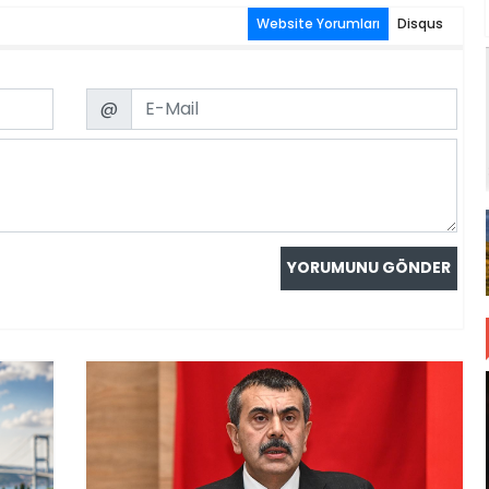
Website Yorumları
Disqus
Email
@