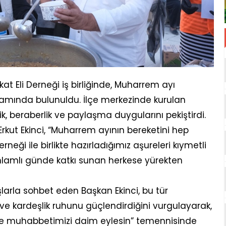
at Eli Derneği iş birliğinde, Muharrem ayı
ramında bulunuldu. İlçe merkezinde kurulan
rlik, beraberlik ve paylaşma duygularını pekiştirdi.
kut Ekinci, “Muharrem ayının bereketini hep
erneği ile birlikte hazırladığımız aşureleri kıymetli
anlamlı günde katkı sunan herkese yürekten
larla sohbet eden Başkan Ekinci, bu tür
ve kardeşlik ruhunu güçlendirdiğini vurgulayarak,
i ve muhabbetimizi daim eylesin” temennisinde