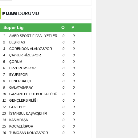
PUAN
DURUMU
Süper Lig
O
P
1
AMED SPORTİF FAALİYETLER
0
0
2
BEŞİKTAŞ
0
0
3
CORENDON ALANYASPOR
0
0
4
ÇAYKUR RİZESPOR
0
0
5
ÇORUM
0
0
6
ERZURUMSPOR
0
0
7
EYÜPSPOR
0
0
8
FENERBAHÇE
0
0
9
GALATASARAY
0
0
10
GAZİANTEP FUTBOL KULÜBÜ
0
0
11
GENÇLERBİRLİĞİ
0
0
12
GÖZTEPE
0
0
13
İSTANBUL BAŞAKŞEHİR
0
0
14
KASIMPAŞA
0
0
15
KOCAELİSPOR
0
0
16
TÜMOSAN KONYASPOR
0
0