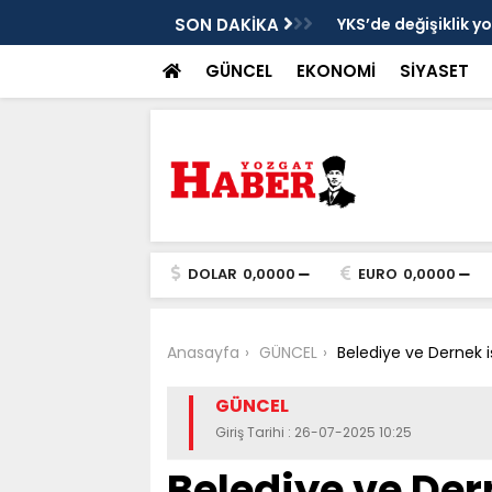
cek
SON DAKİKA
YKS’de değişiklik y
GÜNCEL
EKONOMİ
SİYASET
DOLAR
0,0000
EURO
0,0000
Anasayfa
GÜNCEL
Belediye ve Dernek işb
GÜNCEL
Giriş Tarihi : 26-07-2025 10:25
Belediye ve Dern