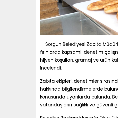
Sorgun Belediyesi Zabıta Müdürlü
fırınlarda kapsamlı denetim çalış
hijyen koşulları, gramaj ve ürün kali
incelendi.
Zabıta ekipleri, denetimler sırasınd
hakkında bilgilendirmelerde bulu
konusunda uyarılarda bulundu. Bele
vatandaşların sağlıklı ve güvenli 
Belediye Başkanı Mustafa Erkut Ekin