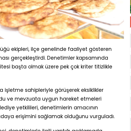
ğü ekipleri, ilçe genelinde faaliyet gösteren
ması gerçekleştirdi. Denetimler kapsamında
tesi başta olmak üzere pek çok kriter titizlikle
a işletme sahipleriyle görüşerek eksiklikler
ndu ve mevzuata uygun hareket etmeleri
diye yetkilileri, denetimlerin amacının
gıdaya erişimini sağlamak olduğunu vurguladı.
ci, denetimlerle ilgili yaptığı açıklamada,