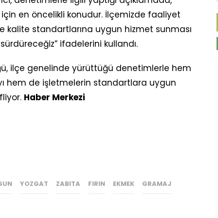
için en öncelikli konudur. İlçemizde faaliyet
ve kalite standartlarına uygun hizmet sunması
sürdüreceğiz” ifadelerini kullandı.
ü, ilçe genelinde yürüttüğü denetimlerle hem
ı hem de işletmelerin standartlara uygun
liyor.
Haber Merkezi
GUN
YOZGAT
ZABITA
FIRIN
EKMEK
GRAMAJ