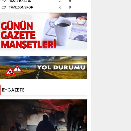
17
SAMSUNSPOR
0
0
18
TRABZONSPOR
0
0
E-
GAZETE