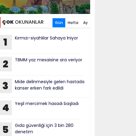
ÇOK
OKUNANLAR
Gün
Hafta
Ay
Kırmızı-siyahlılar Sahaya İniyor
1
TBMM yaz mesaisine ara veriyor
2
Mide delinmesiyle gelen hastada
3
kanser erken fark edildi
Yeşil mercimek hasadı başladı
4
Gıda güvenliği için 3 bin 280
5
denetim