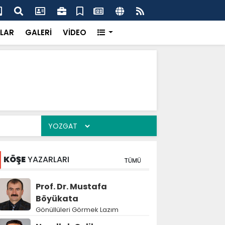
'dan UMKE'ye övgü
Gay
LAR
GALERİ
VİDEO
KÖŞE
YAZARLARI
TÜMÜ
Prof. Dr. Mustafa
Böyükata
Gönüllüleri Görmek Lazım