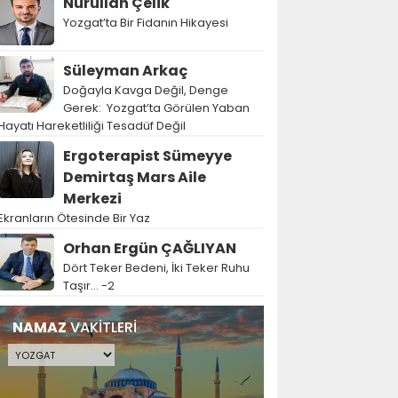
Nurullah Çelik
Yozgat’ta Bir Fidanın Hikayesi
Süleyman Arkaç
Doğayla Kavga Değil, Denge
Gerek: Yozgat’ta Görülen Yaban
Hayatı Hareketliliği Tesadüf Değil
Ergoterapist Sümeyye
Demirtaş Mars Aile
Merkezi
Ekranların Ötesinde Bir Yaz
Orhan Ergün ÇAĞLIYAN
Dört Teker Bedeni, İki Teker Ruhu
Taşır… -2
NAMAZ
VAKİTLERİ