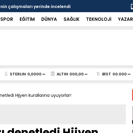
in çalışmaları yerinde incelendi
Karaarslan
SPOR
EĞİTİM
DÜNYA
SAĞLIK
TEKNOLOJİ
YAZAR
STERLIN
0,0000
ALTIN
000,00
BİST
00.000
enetledi Hijyen kurallarına uyuyorlar!
rı denetledi Hijyen