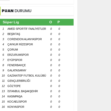
PUAN
DURUMU
Süper Lig
O
P
1
AMED SPORTİF FAALİYETLER
0
0
2
BEŞİKTAŞ
0
0
3
CORENDON ALANYASPOR
0
0
4
ÇAYKUR RİZESPOR
0
0
5
ÇORUM
0
0
6
ERZURUMSPOR
0
0
7
EYÜPSPOR
0
0
8
FENERBAHÇE
0
0
9
GALATASARAY
0
0
10
GAZİANTEP FUTBOL KULÜBÜ
0
0
11
GENÇLERBİRLİĞİ
0
0
12
GÖZTEPE
0
0
13
İSTANBUL BAŞAKŞEHİR
0
0
14
KASIMPAŞA
0
0
15
KOCAELİSPOR
0
0
16
KONYASPOR
0
0