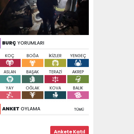
BURÇ
YORUMLARI
KOÇ
BOĞA
İKİZLER
YENGEÇ
ASLAN
BAŞAK
TERAZİ
AKREP
YAY
OĞLAK
KOVA
BALIK
ANKET
OYLAMA
TÜMÜ