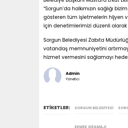
“Sorgun’da halkımızın sağlığı bizim 
gösteren tüm işletmelerin hijyen 
için denetimlerimizi düzenli olarak 
Sorgun Belediyesi Zabıta Müdürlüğ
vatandaş memnuniyetini artırmay
hizmet vermesini sağlamayı hedef
Admin
Yönetici
ETİKETLER:
SORGUN BELEDIYESI
SOR
EKMEK GRAMAJI