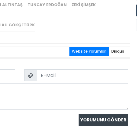
H ALTINTAŞ
TUNCAY ERDOĞAN
ZEKI ŞIMŞEK
LAH GÖKÇETÜRK
Website Yorumları
Disqus
Email
@