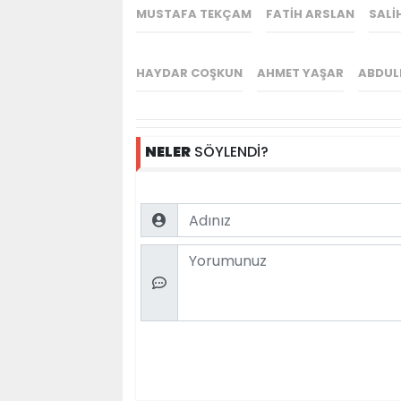
MUSTAFA TEKÇAM
FATIH ARSLAN
SALI
HAYDAR COŞKUN
AHMET YAŞAR
ABDUL
NELER
SÖYLENDİ?
Name
Comment