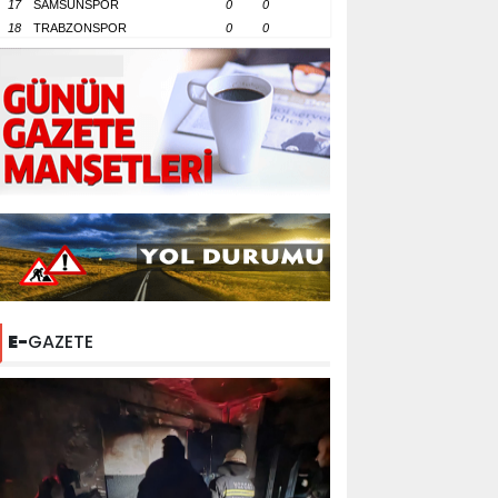
17
SAMSUNSPOR
0
0
18
TRABZONSPOR
0
0
E-
GAZETE