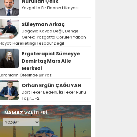
Nurullah Çelik
Yozgat’ta Bir Fidanın Hikayesi
Süleyman Arkaç
Doğayla Kavga Değil, Denge
Gerek: Yozgat’ta Görülen Yaban
Hayatı Hareketliliği Tesadüf Değil
Ergoterapist Sümeyye
Demirtaş Mars Aile
Merkezi
Ekranların Ötesinde Bir Yaz
Orhan Ergün ÇAĞLIYAN
Dört Teker Bedeni, İki Teker Ruhu
Taşır… -2
NAMAZ
VAKİTLERİ