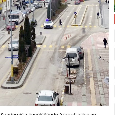
n Kandemir’in öncülüğünde, Yozgat’ın ilçe ve