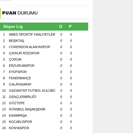
PUAN
DURUMU
Süper Lig
O
P
1
AMED SPORTİF FAALİYETLER
0
0
2
BEŞİKTAŞ
0
0
3
CORENDON ALANYASPOR
0
0
4
ÇAYKUR RİZESPOR
0
0
5
ÇORUM
0
0
6
ERZURUMSPOR
0
0
7
EYÜPSPOR
0
0
8
FENERBAHÇE
0
0
9
GALATASARAY
0
0
10
GAZİANTEP FUTBOL KULÜBÜ
0
0
11
GENÇLERBİRLİĞİ
0
0
12
GÖZTEPE
0
0
13
İSTANBUL BAŞAKŞEHİR
0
0
14
KASIMPAŞA
0
0
15
KOCAELİSPOR
0
0
16
KONYASPOR
0
0