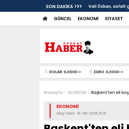
ken tarih
SON DAKİKA
Vali Özkan, asfalt 
GÜNCEL
EKONOMİ
SİYASET
DOLAR
0,0000
EURO
0,0000
Anasayfa
EKONOMİ
Başkent'ten eli bo
EKONOMİ
Giriş Tarihi : 15-06-2025 15:31
Başkent'ten eli