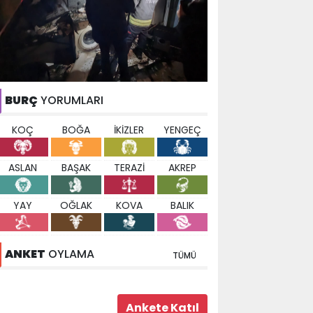
BURÇ
YORUMLARI
KOÇ
BOĞA
İKİZLER
YENGEÇ
ASLAN
BAŞAK
TERAZİ
AKREP
YAY
OĞLAK
KOVA
BALIK
ANKET
OYLAMA
TÜMÜ