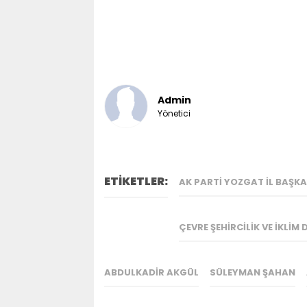
Admin
Yönetici
ETİKETLER:
AK PARTI YOZGAT İL BAŞK
ÇEVRE ŞEHIRCILIK VE İKLIM 
ABDULKADIR AKGÜL
SÜLEYMAN ŞAHAN