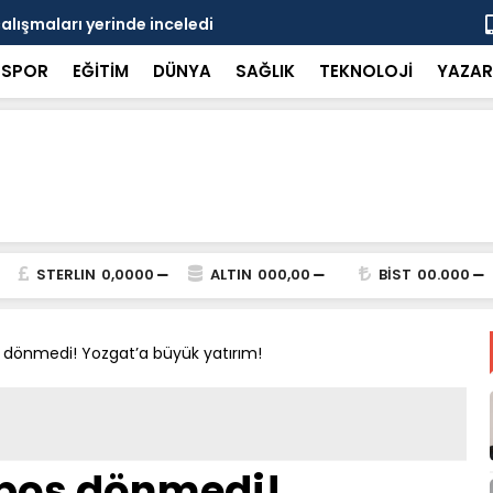
çalışmaları yerinde inceledi
Bakan Gürle
SPOR
EĞİTİM
DÜNYA
SAĞLIK
TEKNOLOJİ
YAZAR
STERLIN
0,0000
ALTIN
000,00
BİST
00.000
ş dönmedi! Yozgat’a büyük yatırım!
 boş dönmedi!