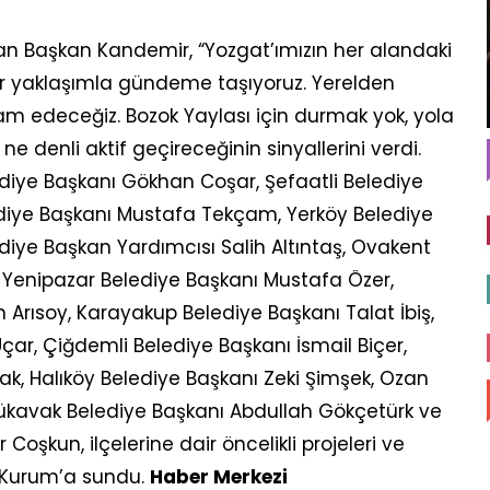
n Başkan Kandemir, “Yozgat’ımızın her alandaki
bir yaklaşımla gündeme taşıyoruz. Yerelden
am edeceğiz. Bozok Yaylası için durmak yok, yola
e denli aktif geçireceğinin sinyallerini verdi.
ediye Başkanı Gökhan Coşar, Şefaatli Belediye
lediye Başkanı Mustafa Tekçam, Yerköy Belediye
ediye Başkan Yardımcısı Salih Altıntaş, Ovakent
 Yenipazar Belediye Başkanı Mustafa Özer,
Arısoy, Karayakup Belediye Başkanı Talat İbiş,
ar, Çiğdemli Belediye Başkanı İsmail Biçer,
k, Halıköy Belediye Başkanı Zeki Şimşek, Ozan
ükavak Belediye Başkanı Abdullah Gökçetürk ve
oşkun, ilçelerine dair öncelikli projeleri ve
 Kurum’a sundu.
Haber Merkezi