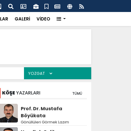
k’ten “Tek Çatı” mesajı
Hed
LAR
GALERİ
VİDEO
KÖŞE
YAZARLARI
TÜMÜ
Prof. Dr. Mustafa
Böyükata
Gönüllüleri Görmek Lazım