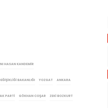
ANI HASAN KANDEMIR
DEĞIŞIKLIĞI BAKANLIĞI
YOZGAT
ANKARA
AK PARTI
GÖKHAN COŞAR
ZEKI BOZKURT