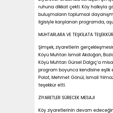
ruhuna dikkat çekti. Köy halkıyla g
buluşmaların toplumsal dayanışmay
ilgisiyle karşılanan programda, aşur
MUHTARLARA VE TEŞKİLATA TEŞEKKÜ
Şimşek, ziyaretlerin gerçekleşmesi
Köyü Muhtarı İsmail Akdoğan, Bozl
Köyü Muhtarı Gürsel Dalgıç’a misafir
program boyunca kendisine eşlik e
Polat, Mehmet Gönül, İsmail Yılmaz,
teşekkür etti.
ZİYARETLER SÜRECEK MESAJI
Köy ziyaretlerinin devam edeceğini