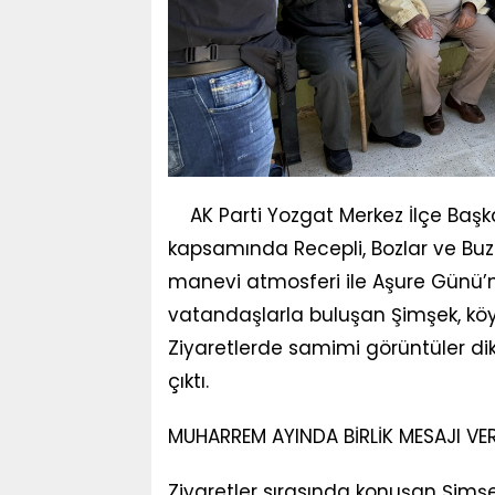
AK Parti Yozgat Merkez İlçe Baş
kapsamında Recepli, Bozlar ve Buz
manevi atmosferi ile Aşure Günü’
vatandaşlarla buluşan Şimşek, köy 
Ziyaretlerde samimi görüntüler dik
çıktı.
MUHARREM AYINDA BİRLİK MESAJI VER
Ziyaretler sırasında konuşan Şi