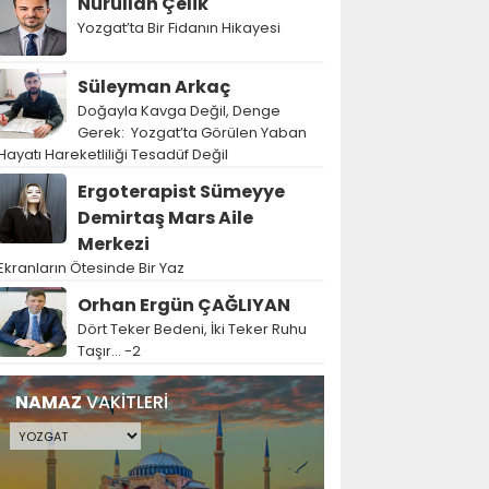
Nurullah Çelik
Yozgat’ta Bir Fidanın Hikayesi
Süleyman Arkaç
Doğayla Kavga Değil, Denge
Gerek: Yozgat’ta Görülen Yaban
Hayatı Hareketliliği Tesadüf Değil
Ergoterapist Sümeyye
Demirtaş Mars Aile
Merkezi
Ekranların Ötesinde Bir Yaz
Orhan Ergün ÇAĞLIYAN
Dört Teker Bedeni, İki Teker Ruhu
Taşır… -2
NAMAZ
VAKİTLERİ