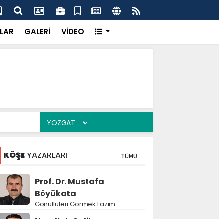
k’ten “Tek Çatı” mesajı
Hed
LAR
GALERİ
VİDEO
KÖŞE
YAZARLARI
TÜMÜ
Prof. Dr. Mustafa
Böyükata
Gönüllüleri Görmek Lazım