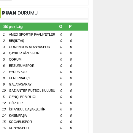
PUAN
DURUMU
Süper Lig
O
P
1
AMED SPORTİF FAALİYETLER
0
0
2
BEŞİKTAŞ
0
0
3
CORENDON ALANYASPOR
0
0
4
ÇAYKUR RİZESPOR
0
0
5
ÇORUM
0
0
6
ERZURUMSPOR
0
0
7
EYÜPSPOR
0
0
8
FENERBAHÇE
0
0
9
GALATASARAY
0
0
10
GAZİANTEP FUTBOL KULÜBÜ
0
0
11
GENÇLERBİRLİĞİ
0
0
12
GÖZTEPE
0
0
13
İSTANBUL BAŞAKŞEHİR
0
0
14
KASIMPAŞA
0
0
15
KOCAELİSPOR
0
0
16
KONYASPOR
0
0