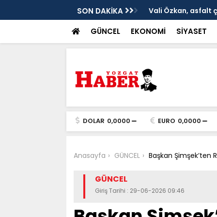
ken tarih
SON DAKİKA
Vali Özkan, asfalt 
GÜNCEL
EKONOMİ
SİYASET
DOLAR
0,0000
EURO
0,0000
Anasayfa
GÜNCEL
Başkan Şimşek’ten Re
GÜNCEL
Giriş Tarihi : 29-06-2026 09:46
Başkan Şimşek’t