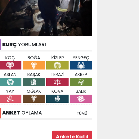
BURÇ
YORUMLARI
KOÇ
BOĞA
İKİZLER
YENGEÇ
ASLAN
BAŞAK
TERAZİ
AKREP
YAY
OĞLAK
KOVA
BALIK
ANKET
OYLAMA
TÜMÜ