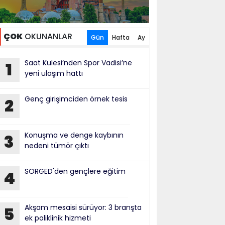
ÇOK
OKUNANLAR
Gün
Hafta
Ay
Saat Kulesi’nden Spor Vadisi’ne
1
yeni ulaşım hattı
Genç girişimciden örnek tesis
2
Konuşma ve denge kaybının
3
nedeni tümör çıktı
SORGED'den gençlere eğitim
4
Akşam mesaisi sürüyor: 3 branşta
5
ek poliklinik hizmeti