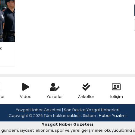
k
ler
Video
Yazarlar
Anketler
İletişim
Yozgat Haber Gazetesi | Son Dakika Yozgat Haberleri
Copyright © 2026 Tüm hakları saklıdır. Sistem :
Haber Yazılımı
Yozgat Haber Gazetesi
, gündem, siyaset, ekonomi, spor ve yerel gelişmeleri okuyucularına 