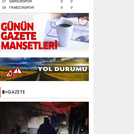
17
SAMSUNSPOR
0
0
18
TRABZONSPOR
0
0
E-
GAZETE