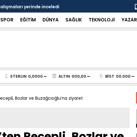
çalışmaları yerinde inceledi
Bakan Gürle
SPOR
EĞİTİM
DÜNYA
SAĞLIK
TEKNOLOJİ
YAZAR
STERLIN
0,0000
ALTIN
000,00
BİST
00.000
cepli, Bozlar ve Buzağcıoğlu’na ziyaret
en Recepli, Bozlar ve