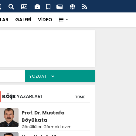
'dan UMKE'ye övgü
Gay
LAR
GALERİ
VİDEO
KÖŞE
YAZARLARI
TÜMÜ
Prof. Dr. Mustafa
Böyükata
Gönüllüleri Görmek Lazım