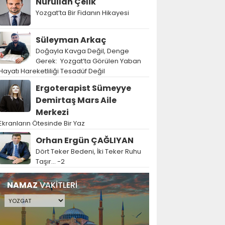
Nurullah Çelik
Yozgat’ta Bir Fidanın Hikayesi
Süleyman Arkaç
Doğayla Kavga Değil, Denge
Gerek: Yozgat’ta Görülen Yaban
Hayatı Hareketliliği Tesadüf Değil
Ergoterapist Sümeyye
Demirtaş Mars Aile
Merkezi
Ekranların Ötesinde Bir Yaz
Orhan Ergün ÇAĞLIYAN
Dört Teker Bedeni, İki Teker Ruhu
Taşır… -2
NAMAZ
VAKİTLERİ