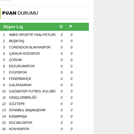
PUAN
DURUMU
Süper Lig
O
P
1
AMED SPORTİF FAALİYETLER
0
0
2
BEŞİKTAŞ
0
0
3
CORENDON ALANYASPOR
0
0
4
ÇAYKUR RİZESPOR
0
0
5
ÇORUM
0
0
6
ERZURUMSPOR
0
0
7
EYÜPSPOR
0
0
8
FENERBAHÇE
0
0
9
GALATASARAY
0
0
10
GAZİANTEP FUTBOL KULÜBÜ
0
0
11
GENÇLERBİRLİĞİ
0
0
12
GÖZTEPE
0
0
13
İSTANBUL BAŞAKŞEHİR
0
0
14
KASIMPAŞA
0
0
15
KOCAELİSPOR
0
0
16
KONYASPOR
0
0