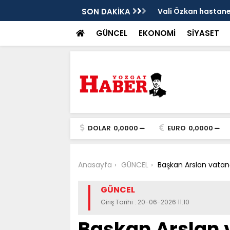
sis
SON DAKİKA
Vali Özkan hastanen
GÜNCEL
EKONOMİ
SİYASET
DOLAR
0,0000
EURO
0,0000
Anasayfa
GÜNCEL
Başkan Arslan vatand
GÜNCEL
Giriş Tarihi : 20-06-2026 11:10
Başkan Arslan 