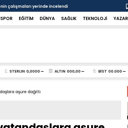
in çalışmaları yerinde incelendi
Karaarslan
SPOR
EĞİTİM
DÜNYA
SAĞLIK
TEKNOLOJİ
YAZAR
STERLIN
0,0000
ALTIN
000,00
BİST
00.000
aşlara aşure dağıttı
vatandaşlara aşure