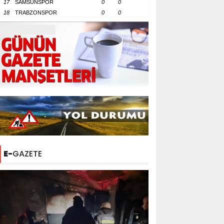
17
SAMSUNSPOR
0
0
18
TRABZONSPOR
0
0
E-
GAZETE