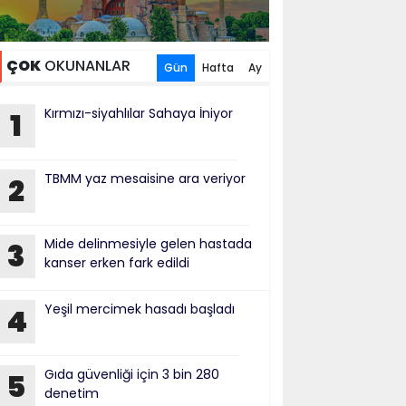
ÇOK
OKUNANLAR
Gün
Hafta
Ay
Kırmızı-siyahlılar Sahaya İniyor
1
TBMM yaz mesaisine ara veriyor
2
Mide delinmesiyle gelen hastada
3
kanser erken fark edildi
Yeşil mercimek hasadı başladı
4
Gıda güvenliği için 3 bin 280
5
denetim