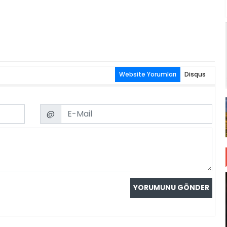
Website Yorumları
Disqus
Email
@