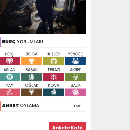
BURÇ
YORUMLARI
KOÇ
BOĞA
İKİZLER
YENGEÇ
ASLAN
BAŞAK
TERAZİ
AKREP
YAY
OĞLAK
KOVA
BALIK
ANKET
OYLAMA
TÜMÜ