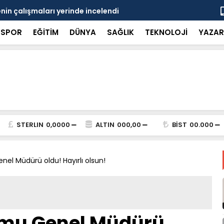
in çalışmaları yerinde incelendi
Karaarslan
SPOR
EĞİTİM
DÜNYA
SAĞLIK
TEKNOLOJİ
YAZAR
STERLIN
0,0000
ALTIN
000,00
BİST
00.000
nel Müdürü oldu! Hayırlı olsun!
umu Genel Müdürü