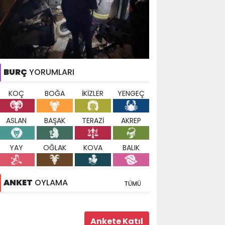
BURÇ
YORUMLARI
KOÇ
BOĞA
İKİZLER
YENGEÇ
ASLAN
BAŞAK
TERAZİ
AKREP
YAY
OĞLAK
KOVA
BALIK
ANKET
OYLAMA
TÜMÜ