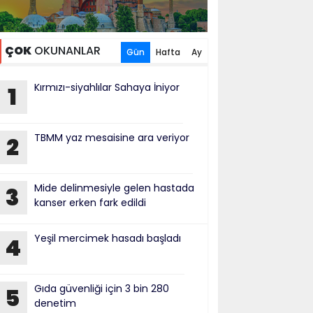
ÇOK
OKUNANLAR
Gün
Hafta
Ay
Kırmızı-siyahlılar Sahaya İniyor
1
TBMM yaz mesaisine ara veriyor
2
Mide delinmesiyle gelen hastada
3
kanser erken fark edildi
Yeşil mercimek hasadı başladı
4
Gıda güvenliği için 3 bin 280
5
denetim