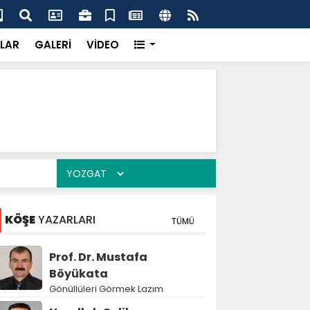
'dan UMKE'ye övgü
Gay
LAR
GALERİ
VİDEO
KÖŞE
YAZARLARI
TÜMÜ
Prof. Dr. Mustafa
Böyükata
Gönüllüleri Görmek Lazım