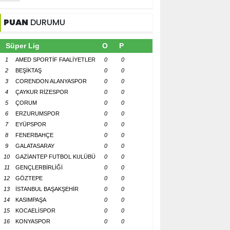
PUAN
DURUMU
Süper Lig
O
P
1
AMED SPORTİF FAALİYETLER
0
0
2
BEŞİKTAŞ
0
0
3
CORENDON ALANYASPOR
0
0
4
ÇAYKUR RİZESPOR
0
0
5
ÇORUM
0
0
6
ERZURUMSPOR
0
0
7
EYÜPSPOR
0
0
8
FENERBAHÇE
0
0
9
GALATASARAY
0
0
10
GAZİANTEP FUTBOL KULÜBÜ
0
0
11
GENÇLERBİRLİĞİ
0
0
12
GÖZTEPE
0
0
13
İSTANBUL BAŞAKŞEHİR
0
0
14
KASIMPAŞA
0
0
15
KOCAELİSPOR
0
0
16
KONYASPOR
0
0