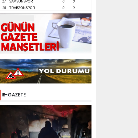
17
SAMSUNSPOR
0
0
18
TRABZONSPOR
0
0
E-
GAZETE