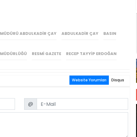
L MÜDÜRÜ ABDULKADIR ÇAY
ABDULKADIR ÇAY
BASIN
L MÜDÜRLÜĞÜ
RESMI GAZETE
RECEP TAYYIP ERDOĞAN
Website Yorumları
Disqus
Email
@