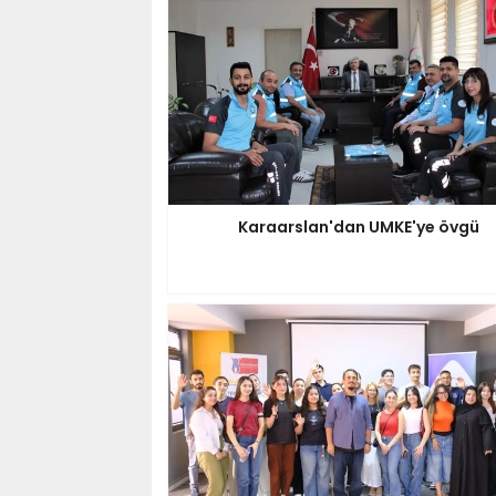
Karaarslan'dan UMKE'ye övgü