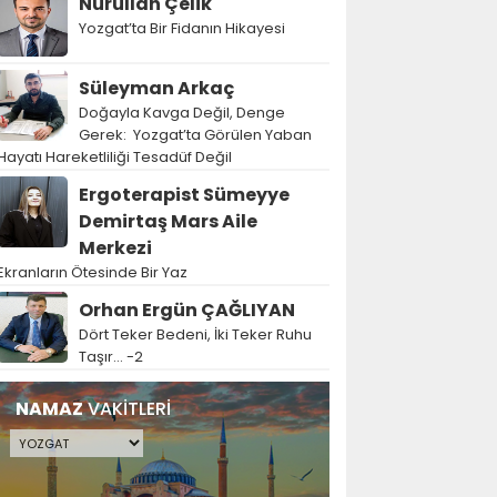
Nurullah Çelik
Yozgat’ta Bir Fidanın Hikayesi
Süleyman Arkaç
Doğayla Kavga Değil, Denge
Gerek: Yozgat’ta Görülen Yaban
Hayatı Hareketliliği Tesadüf Değil
Ergoterapist Sümeyye
Demirtaş Mars Aile
Merkezi
Ekranların Ötesinde Bir Yaz
Orhan Ergün ÇAĞLIYAN
Dört Teker Bedeni, İki Teker Ruhu
Taşır… -2
NAMAZ
VAKİTLERİ