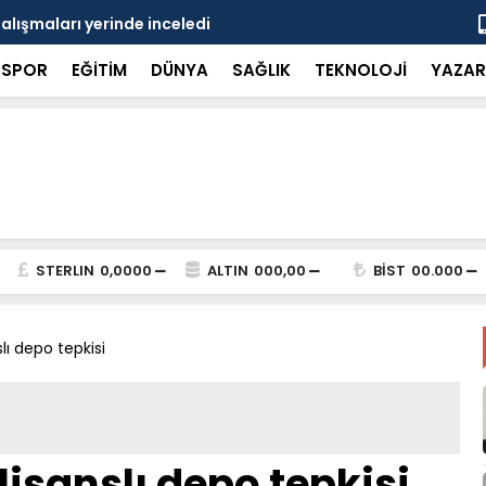
çalışmaları yerinde inceledi
Bakan Gürle
SPOR
EĞİTİM
DÜNYA
SAĞLIK
TEKNOLOJİ
YAZAR
STERLIN
0,0000
ALTIN
000,00
BİST
00.000
ı depo tepkisi
isanslı depo tepkisi