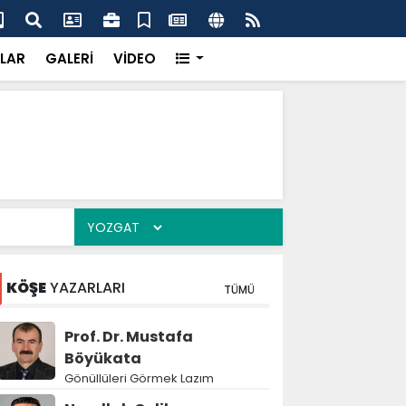
k’ten “Tek Çatı” mesajı
Hed
LAR
GALERİ
VİDEO
KÖŞE
YAZARLARI
TÜMÜ
Prof. Dr. Mustafa
Böyükata
Gönüllüleri Görmek Lazım