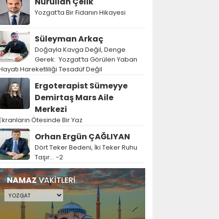
Nurullah Çelik
Yozgat’ta Bir Fidanın Hikayesi
Süleyman Arkaç
Doğayla Kavga Değil, Denge
Gerek: Yozgat’ta Görülen Yaban
Hayatı Hareketliliği Tesadüf Değil
Ergoterapist Sümeyye
Demirtaş Mars Aile
Merkezi
Ekranların Ötesinde Bir Yaz
Orhan Ergün ÇAĞLIYAN
Dört Teker Bedeni, İki Teker Ruhu
Taşır… -2
NAMAZ
VAKİTLERİ