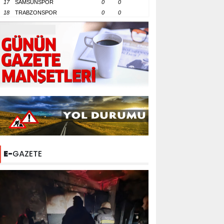
17
SAMSUNSPOR
0
0
18
TRABZONSPOR
0
0
E-
GAZETE