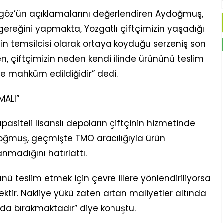
kgöz’ün açıklamalarını değerlendiren Aydoğmuş,
reğini yapmakta, Yozgatlı çiftçimizin yaşadığı
inin temsilcisi olarak ortaya koyduğu serzeniş son
en, çiftçimizin neden kendi ilinde ürününü teslim
e mahkûm edildiğidir” dedi.
MALI”
pasiteli lisanslı depoların çiftçinin hizmetinde
oğmuş, geçmişte TMO aracılığıyla ürün
nmadığını hatırlattı.
 teslim etmek için çevre illere yönlendiriliyorsa
tir. Nakliye yükü zaten artan maliyetler altında
mda bırakmaktadır” diye konuştu.