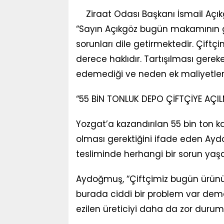
Ziraat Odası Başkanı İsmail Açı
“Sayın Açıkgöz bugün makamının ge
sorunları dile getirmektedir. Çiftç
derece haklıdır. Tartışılması gerek
edemediği ve neden ek maliyetler
“55 BİN TONLUK DEPO ÇİFTÇİYE AÇIL
Yozgat’a kazandırılan 55 bin ton ka
olması gerektiğini ifade eden Ayd
tesliminde herhangi bir sorun yaşa
Aydoğmuş, “Çiftçimiz bugün ürününü
burada ciddi bir problem var demek
ezilen üreticiyi daha da zor duru