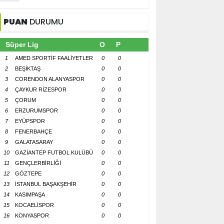
PUAN
DURUMU
Süper Lig
O
P
1
AMED SPORTİF FAALİYETLER
0
0
2
BEŞİKTAŞ
0
0
3
CORENDON ALANYASPOR
0
0
4
ÇAYKUR RİZESPOR
0
0
5
ÇORUM
0
0
6
ERZURUMSPOR
0
0
7
EYÜPSPOR
0
0
8
FENERBAHÇE
0
0
9
GALATASARAY
0
0
10
GAZİANTEP FUTBOL KULÜBÜ
0
0
11
GENÇLERBİRLİĞİ
0
0
12
GÖZTEPE
0
0
13
İSTANBUL BAŞAKŞEHİR
0
0
14
KASIMPAŞA
0
0
15
KOCAELİSPOR
0
0
16
KONYASPOR
0
0