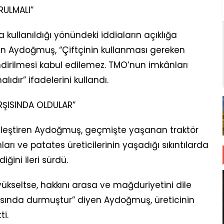
RULMALI”
 kullanıldığı yönündeki iddiaların açıklığa
en Aydoğmuş, “Çiftçinin kullanması gereken
dirilmesi kabul edilemez. TMO’nun imkânları
lıdır” ifadelerini kullandı.
ARŞISINDA OLDULAR”
a eleştiren Aydoğmuş, geçmişte yaşanan traktör
arı ve patates üreticilerinin yaşadığı sıkıntılarda
ğini ileri sürdü.
yükseltse, hakkını arasa ve mağduriyetini dile
rşısında durmuştur” diyen Aydoğmuş, üreticinin
ti.