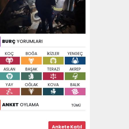
BURÇ
YORUMLARI
KOÇ
BOĞA
İKİZLER
YENGEÇ
ASLAN
BAŞAK
TERAZİ
AKREP
YAY
OĞLAK
KOVA
BALIK
ANKET
OYLAMA
TÜMÜ