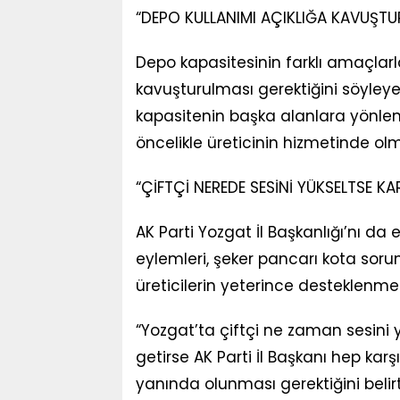
“DEPO KULLANIMI AÇIKLIĞA KAVUŞTU
Depo kapasitesinin farklı amaçlarla
kavuşturulması gerektiğini söyley
kapasitenin başka alanlara yönlen
öncelikle üreticinin hizmetinde olma
“ÇİFTÇİ NEREDE SESİNİ YÜKSELTSE K
AK Parti Yozgat İl Başkanlığı’nı d
eylemleri, şeker pancarı kota sorunl
üreticilerin yeterince desteklenmedi
“Yozgat’ta çiftçi ne zaman sesini 
getirse AK Parti İl Başkanı hep ka
yanında olunması gerektiğini belirt