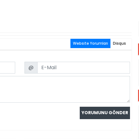
Website Yorumları
Disqus
Email
@