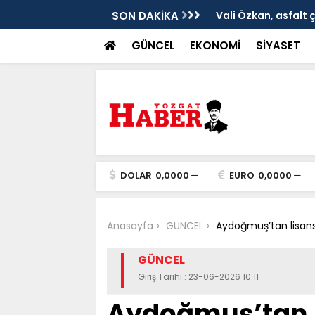
ken tarih
SON DAKİKA
Vali Özkan, asfalt 
GÜNCEL
EKONOMİ
SİYASET
DOLAR
0,0000
EURO
0,0000
Anasayfa
GÜNCEL
Aydoğmuş’tan lisansl
GÜNCEL
Giriş Tarihi : 23-06-2026 10:11
Aydoğmuş’tan l