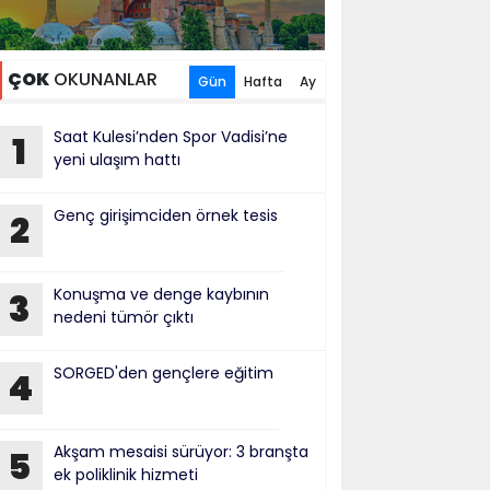
ÇOK
OKUNANLAR
Gün
Hafta
Ay
Saat Kulesi’nden Spor Vadisi’ne
1
yeni ulaşım hattı
Genç girişimciden örnek tesis
2
Konuşma ve denge kaybının
3
nedeni tümör çıktı
SORGED'den gençlere eğitim
4
Akşam mesaisi sürüyor: 3 branşta
5
ek poliklinik hizmeti