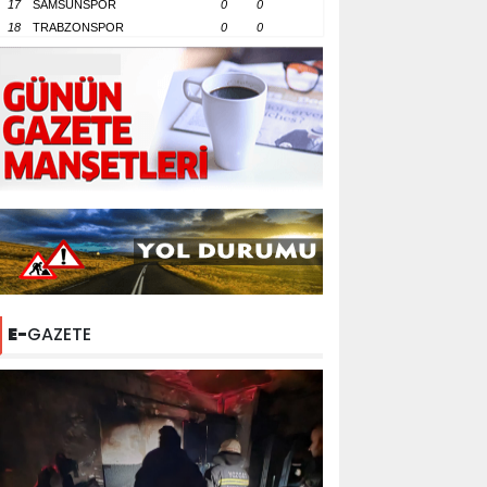
17
SAMSUNSPOR
0
0
18
TRABZONSPOR
0
0
E-
GAZETE