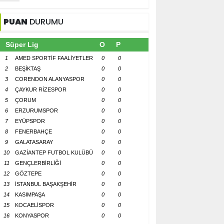
PUAN
DURUMU
Süper Lig
O
P
1
AMED SPORTİF FAALİYETLER
0
0
2
BEŞİKTAŞ
0
0
3
CORENDON ALANYASPOR
0
0
4
ÇAYKUR RİZESPOR
0
0
5
ÇORUM
0
0
6
ERZURUMSPOR
0
0
7
EYÜPSPOR
0
0
8
FENERBAHÇE
0
0
9
GALATASARAY
0
0
10
GAZİANTEP FUTBOL KULÜBÜ
0
0
11
GENÇLERBİRLİĞİ
0
0
12
GÖZTEPE
0
0
13
İSTANBUL BAŞAKŞEHİR
0
0
14
KASIMPAŞA
0
0
15
KOCAELİSPOR
0
0
16
KONYASPOR
0
0