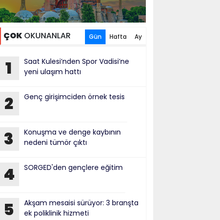
ÇOK
OKUNANLAR
Gün
Hafta
Ay
Saat Kulesi’nden Spor Vadisi’ne
1
yeni ulaşım hattı
Genç girişimciden örnek tesis
2
Konuşma ve denge kaybının
3
nedeni tümör çıktı
SORGED'den gençlere eğitim
4
Akşam mesaisi sürüyor: 3 branşta
5
ek poliklinik hizmeti