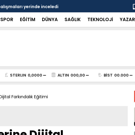
çalışmaları yerinde inceledi
Bakan Gürle
SPOR
EĞİTİM
DÜNYA
SAĞLIK
TEKNOLOJİ
YAZAR
STERLIN
0,0000
ALTIN
000,00
BİST
00.000
jital Farkındalık Eğitimi
rine Dijital