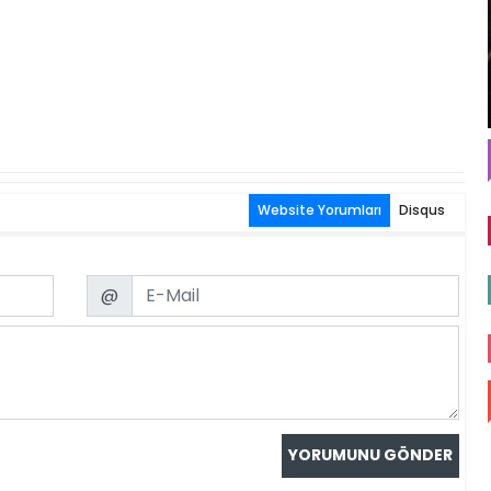
Website Yorumları
Disqus
Email
@