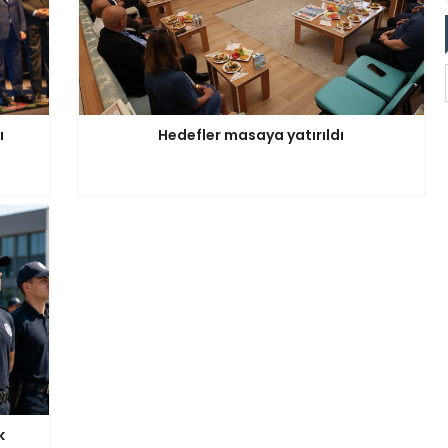
ı
Hedefler masaya yatırıldı
k