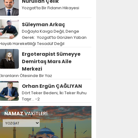
Nurullah Çelik
Yozgat’ta Bir Fidanın Hikayesi
Süleyman Arkaç
Doğayla Kavga Değil, Denge
Gerek: Yozgat’ta Görülen Yaban
Hayatı Hareketliliği Tesadüf Değil
Ergoterapist Sümeyye
Demirtaş Mars Aile
Merkezi
Ekranların Ötesinde Bir Yaz
Orhan Ergün ÇAĞLIYAN
Dört Teker Bedeni, İki Teker Ruhu
Taşır… -2
NAMAZ
VAKİTLERİ