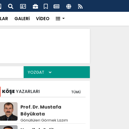
k’ten “Tek Çatı” mesajı
Hed
LAR
GALERİ
VİDEO
KÖŞE
YAZARLARI
TÜMÜ
Prof. Dr. Mustafa
Böyükata
Gönüllüleri Görmek Lazım