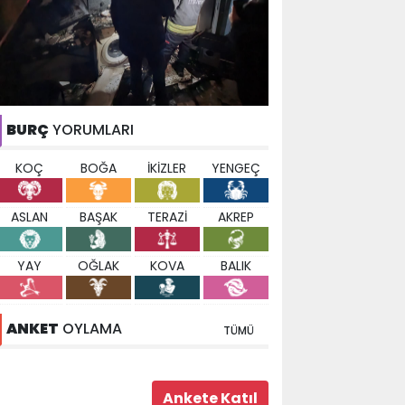
BURÇ
YORUMLARI
KOÇ
BOĞA
İKİZLER
YENGEÇ
ASLAN
BAŞAK
TERAZİ
AKREP
YAY
OĞLAK
KOVA
BALIK
ANKET
OYLAMA
TÜMÜ