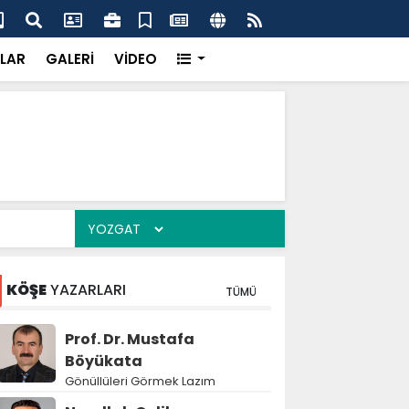
tıntaş Aileleri Düğün Sevinci Yaşadı
Top
LAR
GALERİ
VİDEO
KÖŞE
YAZARLARI
TÜMÜ
Prof. Dr. Mustafa
Böyükata
Gönüllüleri Görmek Lazım