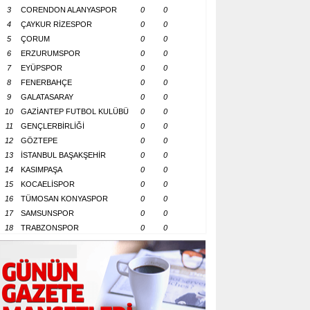
3
CORENDON ALANYASPOR
0
0
4
ÇAYKUR RİZESPOR
0
0
5
ÇORUM
0
0
6
ERZURUMSPOR
0
0
7
EYÜPSPOR
0
0
8
FENERBAHÇE
0
0
9
GALATASARAY
0
0
10
GAZİANTEP FUTBOL KULÜBÜ
0
0
11
GENÇLERBİRLİĞİ
0
0
12
GÖZTEPE
0
0
13
İSTANBUL BAŞAKŞEHİR
0
0
14
KASIMPAŞA
0
0
15
KOCAELİSPOR
0
0
16
TÜMOSAN KONYASPOR
0
0
17
SAMSUNSPOR
0
0
18
TRABZONSPOR
0
0