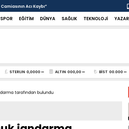
 Camiasının Acı Kaybı”
Alkan ve Al
SPOR
EĞİTİM
DÜNYA
SAĞLIK
TEKNOLOJİ
YAZAR
STERLIN
0,0000
ALTIN
000,00
BİST
00.000
ndarma tarafından bulundu
cuk jandarma