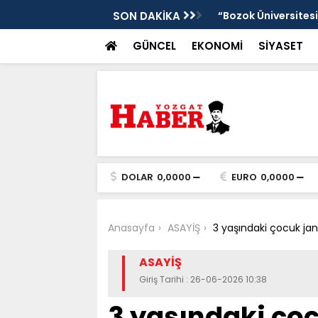
”
SON DAKİKA
“Bozok Üniversitesi
GÜNCEL
EKONOMİ
SİYASET
DOLAR
0,0000
EURO
0,0000
Anasayfa
ASAYİŞ
3 yaşındaki çocuk ja
ASAYİŞ
Giriş Tarihi : 26-06-2026 10:38
3 yaşındaki ço