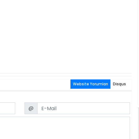
Website Yorumları
Disqus
Email
@