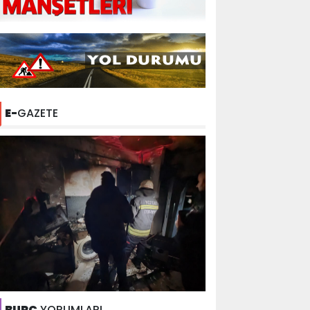
E-
GAZETE
BURÇ
YORUMLARI