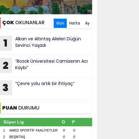
ÇOK
OKUNANLAR
Gün
Hafta
Ay
Alkan ve Altıntaş Aileleri Düğün
1
Sevinci Yaşadı
“Bozok Üniversitesi Camiasının Acı
2
Kaybı”
“Çevre yolu artık bir ihtiyaç”
3
PUAN
DURUMU
Süper Lig
O
P
1
AMED SPORTİF FAALİYETLER
0
0
2
BEŞİKTAŞ
0
0