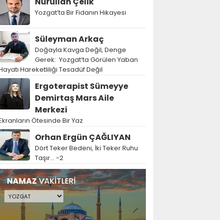
Nurullah Çelik
Yozgat’ta Bir Fidanın Hikayesi
Süleyman Arkaç
Doğayla Kavga Değil, Denge
Gerek: Yozgat’ta Görülen Yaban
Hayatı Hareketliliği Tesadüf Değil
Ergoterapist Sümeyye
Demirtaş Mars Aile
Merkezi
Ekranların Ötesinde Bir Yaz
Orhan Ergün ÇAĞLIYAN
Dört Teker Bedeni, İki Teker Ruhu
Taşır… -2
NAMAZ
VAKİTLERİ