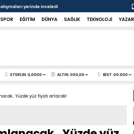
çalışmaları yerinde inceledi
Bakan Gürle
SPOR
EĞİTİM
DÜNYA
SAĞLIK
TEKNOLOJİ
YAZAR
STERLIN
0,0000
ALTIN
000,00
BİST
00.000
nacak.. Yüzde yüz fiyatı artacak!
amlanacak.. Yüzde yüz