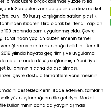
eri olmak üzere birçok kalemde yüzde 15 ila
 yaşandı. Süregelen zam dalgasına bu kez market
göre, bu yıl 50 kuruş karşılığında satılan plastik
tarihinden itibaren 1 lira olarak belirlendi. Yapılan
de 100 oranında zam uygulanmış oldu. Çevre,
anlığı tarafından yapılan düzenlemenin temel
verdiği zararı azaltmak olduğu belirtildi. Ücretli
k 2019 yılında hayata geçirilmiş ve uygulama
da ciddi oranda düşüş sağlanmıştı. Yeni fiyat
oşet kullanımının daha da azaltılması,
enzeri çevre dostu alternatiflere yönelmesinin
macını desteklediklerini ifade ederken, zamların
mik yük oluşturduğunu dile getiriyor. Market
e file kullanımının daha da yaygınlaşması