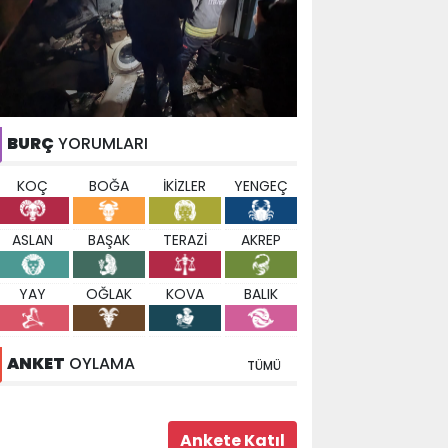
BURÇ
YORUMLARI
KOÇ
BOĞA
İKİZLER
YENGEÇ
ASLAN
BAŞAK
TERAZİ
AKREP
YAY
OĞLAK
KOVA
BALIK
ANKET
OYLAMA
TÜMÜ