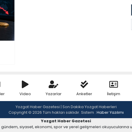
ler
Video
Yazarlar
Anketler
İletişim
Yozgat Haber Gazetesi | Son Dakika Yozgat Haberleri
Copyright © 2026 Tüm hakları saklıdır. Sistem :
Haber Yazılımı
Yozgat Haber Gazetesi
, gündem, siyaset, ekonomi, spor ve yerel gelişmeleri okuyucularına 