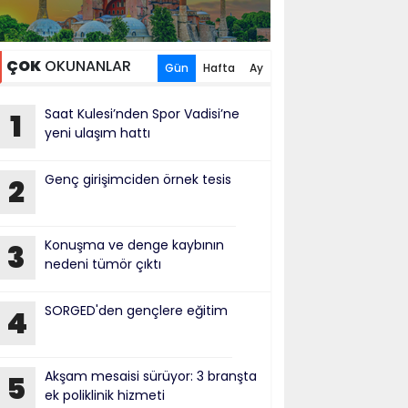
ÇOK
OKUNANLAR
Gün
Hafta
Ay
Saat Kulesi’nden Spor Vadisi’ne
1
yeni ulaşım hattı
Genç girişimciden örnek tesis
2
Konuşma ve denge kaybının
3
nedeni tümör çıktı
SORGED'den gençlere eğitim
4
Akşam mesaisi sürüyor: 3 branşta
5
ek poliklinik hizmeti