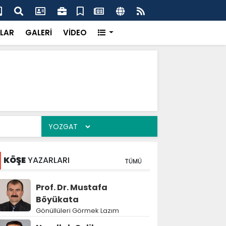
k’ten “Tek Çatı” mesajı
Hed
LAR
GALERİ
VİDEO
KÖŞE
YAZARLARI
TÜMÜ
Prof. Dr. Mustafa
Böyükata
Gönüllüleri Görmek Lazım