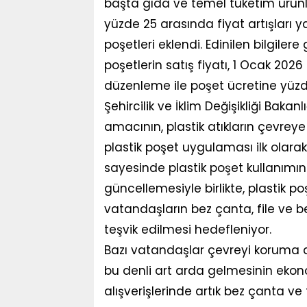
başta gıda ve temel tüketim ürünl
yüzde 25 arasında fiyat artışları
poşetleri eklendi. Edinilen bilgilere 
poşetlerin satış fiyatı, 1 Ocak 2026 
düzenleme ile poşet ücretine yüz
Şehircilik ve İklim Değişikliği Bak
amacının, plastik atıkların çevreye 
plastik poşet uygulaması ilk olara
sayesinde plastik poşet kullanımın
güncellemesiyle birlikte, plastik p
vatandaşların bez çanta, file ve b
teşvik edilmesi hedefleniyor.
Bazı vatandaşlar çevreyi koruma a
bu denli art arda gelmesinin ekono
alışverişlerinde artık bez çanta v