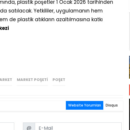
ında, plastik poşetler 1 Ocak 2026 tarihinden
ında satılacak. Yetkililer, uygulamanın hem
em de plastik atıkların azaltılmasına katkı
kezi
ARKET
MARKET POŞETI
POŞET
Website Yorumları
Disqus
Email
@