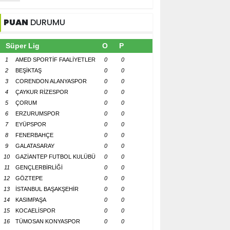
PUAN
DURUMU
Süper Lig
O
P
1
AMED SPORTİF FAALİYETLER
0
0
2
BEŞİKTAŞ
0
0
3
CORENDON ALANYASPOR
0
0
4
ÇAYKUR RİZESPOR
0
0
5
ÇORUM
0
0
6
ERZURUMSPOR
0
0
7
EYÜPSPOR
0
0
8
FENERBAHÇE
0
0
9
GALATASARAY
0
0
10
GAZİANTEP FUTBOL KULÜBÜ
0
0
11
GENÇLERBİRLİĞİ
0
0
12
GÖZTEPE
0
0
13
İSTANBUL BAŞAKŞEHİR
0
0
14
KASIMPAŞA
0
0
15
KOCAELİSPOR
0
0
16
TÜMOSAN KONYASPOR
0
0