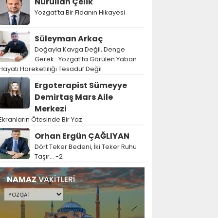
Nurullah Çelik
Yozgat’ta Bir Fidanın Hikayesi
Süleyman Arkaç
Doğayla Kavga Değil, Denge
Gerek: Yozgat’ta Görülen Yaban
Hayatı Hareketliliği Tesadüf Değil
Ergoterapist Sümeyye
Demirtaş Mars Aile
Merkezi
Ekranların Ötesinde Bir Yaz
Orhan Ergün ÇAĞLIYAN
Dört Teker Bedeni, İki Teker Ruhu
Taşır… -2
NAMAZ
VAKİTLERİ