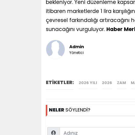
bekleniyor. Yeni düzenleme kapsam
itibaren marketlerde 1 lira karşılığ
çevresel farkındalığı artıracağını h
sunacağını vurguluyor.
Haber Mer
Admin
Yönetici
ETİKETLER:
2026 YILI
2026
ZAM
M
NELER
SÖYLENDİ?
Name