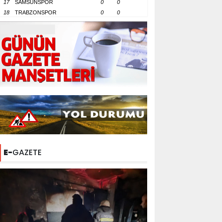
17
SAMSUNSPOR
0
0
18
TRABZONSPOR
0
0
E-
GAZETE