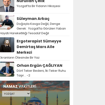
Nurullah Çelik
Yozgat’ta Bir Fidanın Hikayesi
Süleyman Arkaç
Doğayla Kavga Değil, Denge
Gerek: Yozgat’ta Görülen Yaban
Hayatı Hareketliliği Tesadüf Değil
Ergoterapist Sümeyye
Demirtaş Mars Aile
Merkezi
Ekranların Ötesinde Bir Yaz
Orhan Ergün ÇAĞLIYAN
Dört Teker Bedeni, İki Teker Ruhu
Taşır… -2
NAMAZ
VAKİTLERİ