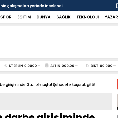
in çalışmaları yerinde incelendi
Karaarslan
SPOR
EĞİTİM
DÜNYA
SAĞLIK
TEKNOLOJİ
YAZAR
STERLIN
0,0000
ALTIN
000,00
BİST
00.000
e girişiminde Gazi olmuştu! Şehadete koşarak gitti!
 darbe girişiminde