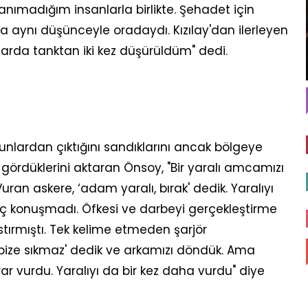
anımadığım insanlarla birlikte. Şehadet için
da aynı düşünceyle oradaydı. Kızılay'dan ilerleyen
larda tanktan iki kez düşürüldüm" dedi.
şunlardan çıktığını sandıklarını ancak bölgeye
 gördüklerini aktaran Önsoy, "Bir yaralı amcamızı
 Vuran askere, ‘adam yaralı, bırak' dedik. Yaralıyı
iç konuşmadı. Öfkesi ve darbeyi gerçekleştirme
astırmıştı. Tek kelime etmeden şarjör
, bize sıkmaz' dedik ve arkamızı döndük. Ama
vurdu. Yaralıyı da bir kez daha vurdu" diye