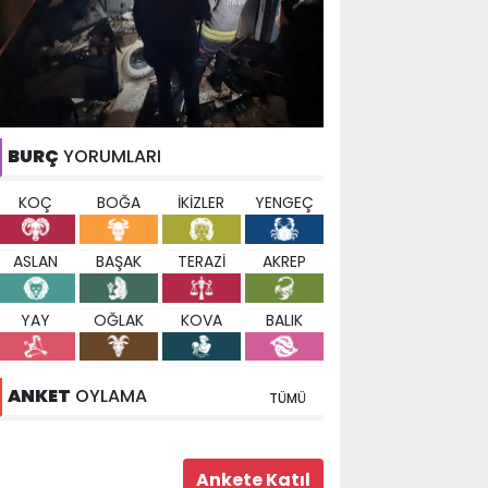
BURÇ
YORUMLARI
KOÇ
BOĞA
İKİZLER
YENGEÇ
ASLAN
BAŞAK
TERAZİ
AKREP
YAY
OĞLAK
KOVA
BALIK
ANKET
OYLAMA
TÜMÜ