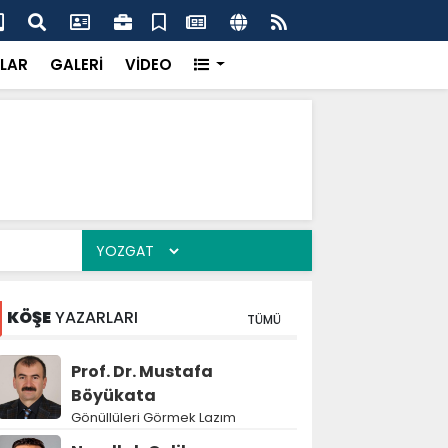
'dan UMKE'ye övgü
Gay
LAR
GALERİ
VİDEO
KÖŞE
YAZARLARI
TÜMÜ
Prof. Dr. Mustafa
Böyükata
Gönüllüleri Görmek Lazım