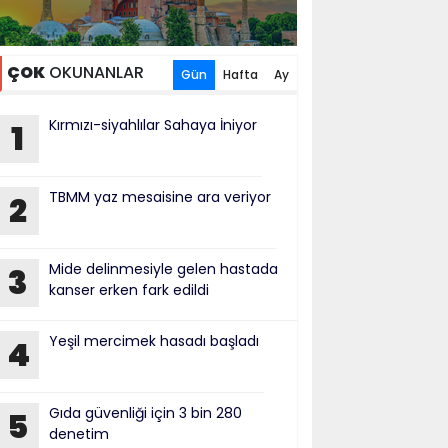
ÇOK
OKUNANLAR
Gün
Hafta
Ay
Kırmızı-siyahlılar Sahaya İniyor
1
TBMM yaz mesaisine ara veriyor
2
Mide delinmesiyle gelen hastada
3
kanser erken fark edildi
Yeşil mercimek hasadı başladı
4
Gıda güvenliği için 3 bin 280
5
denetim