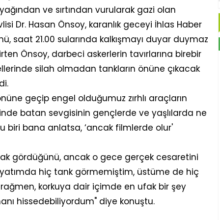
ağından ve sırtından vurularak gazi olan
vlisi Dr. Hasan Önsoy, karanlık geceyi İhlas Haber
günü, saat 21.00 sularında kalkışmayı duyar duymaz
rten Önsoy, darbeci askerlerin tavırlarına birebir
llerinde silah olmadan tankların önüne çıkacak
i.
önüne geçip engel olduğumuz zırhlı araçların
irinde batan sevgisinin gençlerde ve yaşlılarda ne
biri bana anlatsa, ‘ancak filmlerde olur'
arak gördüğünü, ancak o gece gerçek cesaretini
ayatımda hiç tank görmemiştim, üstüme de hiç
 rağmen, korkuya dair içimde en ufak bir şey
manı hissedebiliyordum" diye konuştu.