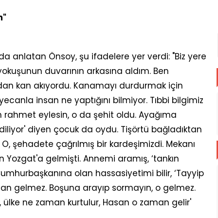
m"
a anlatan Önsoy, şu ifadelere yer verdi: "Biz yere
 yokuşunun duvarının arkasına aldım. Ben
an kan akıyordu. Kanamayı durdurmak için
ecanla insan ne yaptığını bilmiyor. Tıbbi bilgimiz
ah rahmet eylesin, o da şehit oldu. Ayağıma
diliyor' diyen çocuk da oydu. Tişörtü bağladıktan
O, şehadete çağrılmış bir kardeşimizdi. Mekanı
Yozgat'a gelmişti. Annemi aramış, ‘tankın
mhurbaşkanına olan hassasiyetimi bilir, ‘Tayyip
 gelmez. Boşuna arayıp sormayın, o gelmez.
 ülke ne zaman kurtulur, Hasan o zaman gelir'