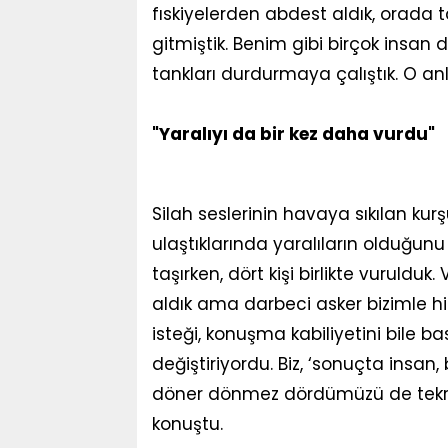
fıskiyelerden abdest aldık, orada t
gitmiştik. Benim gibi birçok insan 
tankları durdurmaya çalıştık. O an
"Yaralıyı da bir kez daha vurdu"
Silah seslerinin havaya sıkılan kur
ulaştıklarında yaralıların olduğunu
taşırken, dört kişi birlikte vurulduk.
aldık ama darbeci asker bizimle h
isteği, konuşma kabiliyetini bile b
değiştiriyordu. Biz, ‘sonuçta insan
döner dönmez dördümüzü de tekrar 
konuştu.