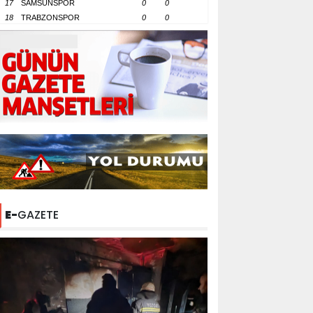
17
SAMSUNSPOR
0
0
18
TRABZONSPOR
0
0
E-
GAZETE