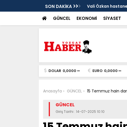
sis
SON DAKİKA
Vali Özkan hastanen
GÜNCEL
EKONOMİ
SİYASET
DOLAR
0,0000
EURO
0,0000
Anasayfa
GÜNCEL
15 Temmuz hain darb
GÜNCEL
Giriş Tarihi : 14-07-2025 10:10
15 Temmuz hain