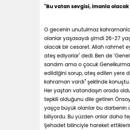
"Bu vatan sevgisi, imanla olacak 
O gecenin unutulmaz kahramanların
olanlar yaşasaydı şimdi 26-27 yaşl
olacak bir cesaret. Allah rahmet ey
ateş ediyorlar' dedi. Ben de ‘Gen
sandım ama o çocuk Genelkurmay'
edildiğini sorup, ateş edilen yere 
kahraman vardı" şeklinde konuştu.
Her yaştan vatandaşın orada oldu
tepkili olduğunu dile getiren Önsoy
yaşça büyük olanlar bu darbenin ül
biliyordu. Bu yüzden onlar daha tepk
Şehadet bilinciyle hareket ettikler