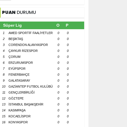
PUAN
DURUMU
Süper Lig
O
P
1
AMED SPORTİF FAALİYETLER
0
0
2
BEŞİKTAŞ
0
0
3
CORENDON ALANYASPOR
0
0
4
ÇAYKUR RİZESPOR
0
0
5
ÇORUM
0
0
6
ERZURUMSPOR
0
0
7
EYÜPSPOR
0
0
8
FENERBAHÇE
0
0
9
GALATASARAY
0
0
10
GAZİANTEP FUTBOL KULÜBÜ
0
0
11
GENÇLERBİRLİĞİ
0
0
12
GÖZTEPE
0
0
13
İSTANBUL BAŞAKŞEHİR
0
0
14
KASIMPAŞA
0
0
15
KOCAELİSPOR
0
0
16
KONYASPOR
0
0