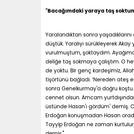
"Bacağımdaki yaraya taş soktu
Yaralandıktan sonra yaşadıklarını d
düştük. Yaralıyı sürükleyerek Akay
vurulmuştum, şoktaydım. Ayağımd
deliğe taş sokmaya çalıştım. O hey
de yoktu. Bir genç kardeşimiz, All
tişörtünü bağladı. ‘Nereden ateş e
sonra Genelkurmay'a doğru koştu. 
cennet olsun. Amcam yurtdışından 
üstünde Hasan'ı gördüm' demiş. Cu
Erdoğan konuşmadan Hasan oradan
Tayyip Erdoğan ne zaman kurtulur,
demiş."