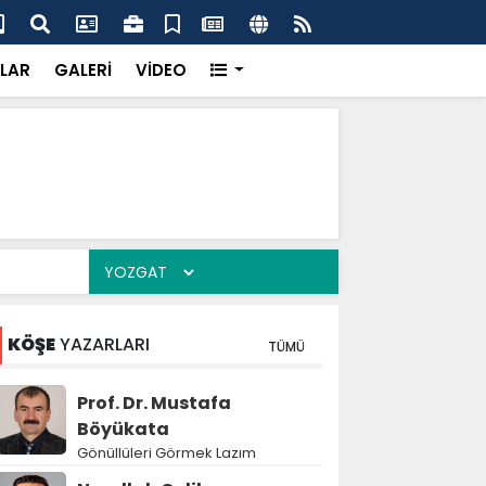
rife daha fazla haneyi etkileyecek
Kav
LAR
GALERİ
VİDEO
KÖŞE
YAZARLARI
TÜMÜ
Prof. Dr. Mustafa
Böyükata
Gönüllüleri Görmek Lazım