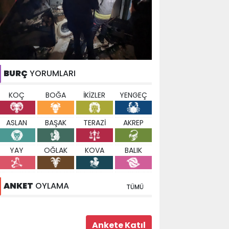
BURÇ
YORUMLARI
KOÇ
BOĞA
İKİZLER
YENGEÇ
ASLAN
BAŞAK
TERAZİ
AKREP
YAY
OĞLAK
KOVA
BALIK
ANKET
OYLAMA
TÜMÜ