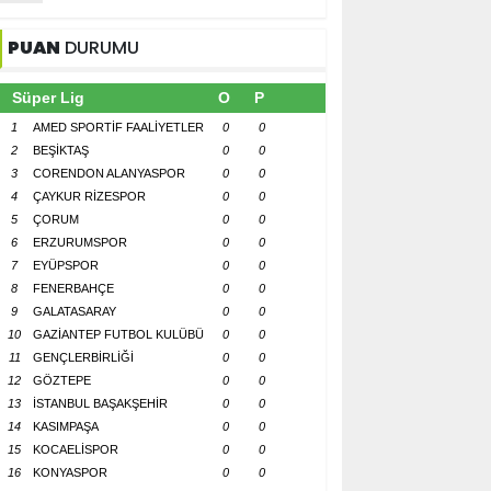
PUAN
DURUMU
Süper Lig
O
P
1
AMED SPORTİF FAALİYETLER
0
0
2
BEŞİKTAŞ
0
0
3
CORENDON ALANYASPOR
0
0
4
ÇAYKUR RİZESPOR
0
0
5
ÇORUM
0
0
6
ERZURUMSPOR
0
0
7
EYÜPSPOR
0
0
8
FENERBAHÇE
0
0
9
GALATASARAY
0
0
10
GAZİANTEP FUTBOL KULÜBÜ
0
0
11
GENÇLERBİRLİĞİ
0
0
12
GÖZTEPE
0
0
13
İSTANBUL BAŞAKŞEHİR
0
0
14
KASIMPAŞA
0
0
15
KOCAELİSPOR
0
0
16
KONYASPOR
0
0