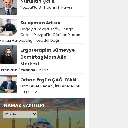
Nurullah Çelik
Yozgat’ta Bir Fidanın Hikayesi
Süleyman Arkaç
Doğayla Kavga Değil, Denge
Gerek: Yozgat’ta Görülen Yaban
Hayatı Hareketliliği Tesadüf Değil
Ergoterapist Sümeyye
Demirtaş Mars Aile
Merkezi
Ekranların Ötesinde Bir Yaz
Orhan Ergün ÇAĞLIYAN
Dört Teker Bedeni, İki Teker Ruhu
Taşır… -2
NAMAZ
VAKİTLERİ