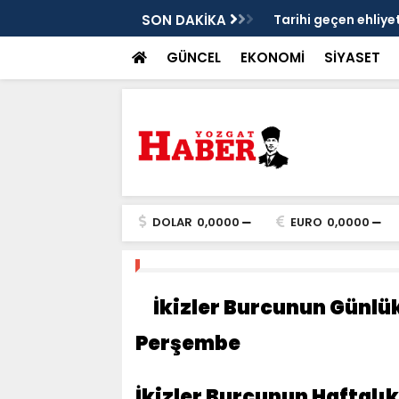
i’ne yeni ulaşım hattı
SON DAKİKA
Tarihi geçen ehliye
GÜNCEL
EKONOMİ
SİYASET
DOLAR
0,0000
EURO
0,0000
İkizler Burcunun Günlü
Perşembe
İkizler Burcunun Haftalı