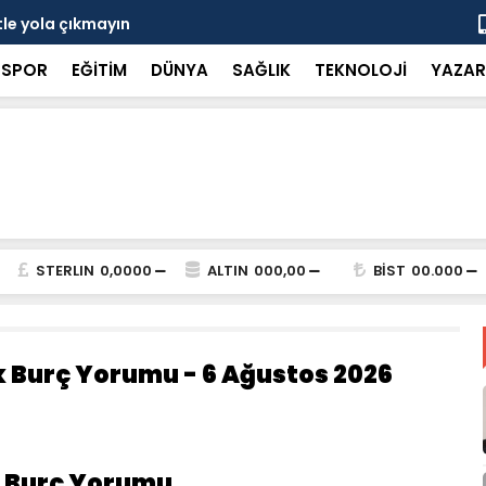
tle yola çıkmayın
Kademeli ta
SPOR
EĞİTİM
DÜNYA
SAĞLIK
TEKNOLOJİ
YAZAR
STERLIN
0,0000
ALTIN
000,00
BİST
00.000
k Burç Yorumu - 6 Ağustos 2026
k Burç Yorumu