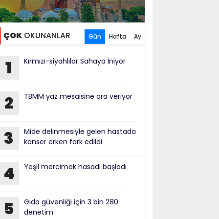
ÇOK
OKUNANLAR
Gün
Hafta
Ay
Kırmızı-siyahlılar Sahaya İniyor
1
TBMM yaz mesaisine ara veriyor
2
Mide delinmesiyle gelen hastada
3
kanser erken fark edildi
Yeşil mercimek hasadı başladı
4
Gıda güvenliği için 3 bin 280
5
denetim