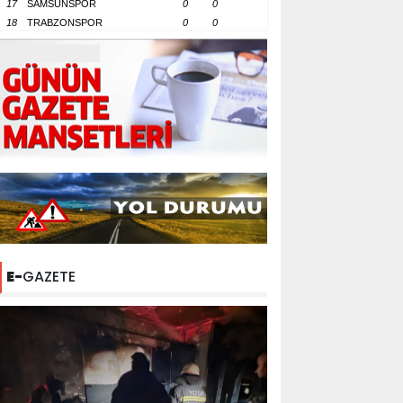
17
SAMSUNSPOR
0
0
18
TRABZONSPOR
0
0
E-
GAZETE