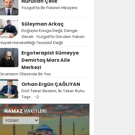
Nurullah Çelik
Yozgat’ta Bir Fidanın Hikayesi
Süleyman Arkaç
Doğayla Kavga Değil, Denge
Gerek: Yozgat’ta Görülen Yaban
Hayatı Hareketliliği Tesadüf Değil
Ergoterapist Sümeyye
Demirtaş Mars Aile
Merkezi
Ekranların Ötesinde Bir Yaz
Orhan Ergün ÇAĞLIYAN
Dört Teker Bedeni, İki Teker Ruhu
Taşır… -2
NAMAZ
VAKİTLERİ