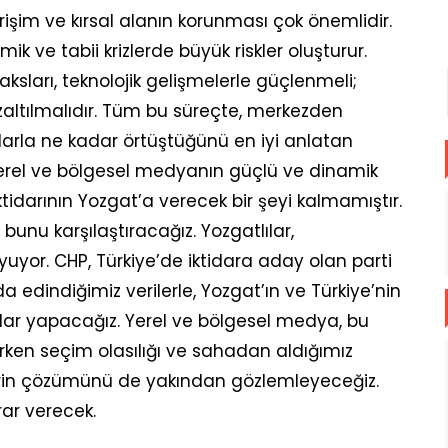
rişim ve kırsal alanın korunması çok önemlidir.
ik ve tabii krizlerde büyük riskler oluşturur.
 aksları, teknolojik gelişmelerle güçlenmeli;
azaltılmalıdır. Tüm bu süreçte, merkezden
açlarla ne kadar örtüştüğünü en iyi anlatan
Yerel ve bölgesel medyanın güçlü ve dinamik
iktidarının Yozgat’a verecek bir şeyi kalmamıştır.
 bunu karşılaştıracağız. Yozgatlılar,
yuyor. CHP, Türkiye’de iktidara aday olan parti
a edindiğimiz verilerle, Yozgat’ın ve Türkiye’nin
alar yapacağız. Yerel ve bölgesel medya, bu
 Erken seçim olasılığı ve sahadan aldığımız
izlerin çözümünü de yakından gözlemleyeceğiz.
rar verecek.