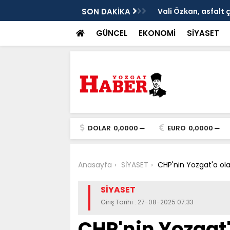
ken tarih
SON DAKİKA
Vali Özkan, asfalt 
GÜNCEL
EKONOMİ
SİYASET
DOLAR
0,0000
EURO
0,0000
Anasayfa
SİYASET
CHP'nin Yozgat'a olan i
SİYASET
Giriş Tarihi : 27-08-2025 07:33
CHP'nin Yozgat'a