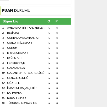
PUAN
DURUMU
Süper Lig
O
P
1
AMED SPORTİF FAALİYETLER
0
0
2
BEŞİKTAŞ
0
0
3
CORENDON ALANYASPOR
0
0
4
ÇAYKUR RİZESPOR
0
0
5
ÇORUM
0
0
6
ERZURUMSPOR
0
0
7
EYÜPSPOR
0
0
8
FENERBAHÇE
0
0
9
GALATASARAY
0
0
10
GAZİANTEP FUTBOL KULÜBÜ
0
0
11
GENÇLERBİRLİĞİ
0
0
12
GÖZTEPE
0
0
13
İSTANBUL BAŞAKŞEHİR
0
0
14
KASIMPAŞA
0
0
15
KOCAELİSPOR
0
0
16
TÜMOSAN KONYASPOR
0
0