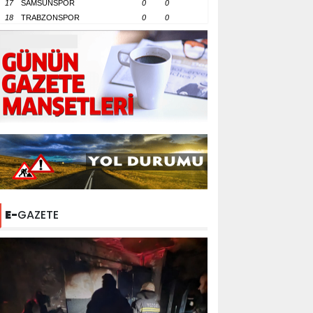
17
SAMSUNSPOR
0
0
18
TRABZONSPOR
0
0
E-
GAZETE