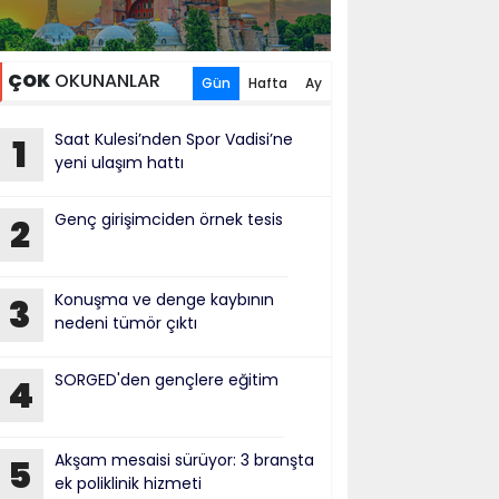
ÇOK
OKUNANLAR
Gün
Hafta
Ay
Saat Kulesi’nden Spor Vadisi’ne
1
yeni ulaşım hattı
Genç girişimciden örnek tesis
2
Konuşma ve denge kaybının
3
nedeni tümör çıktı
SORGED'den gençlere eğitim
4
Akşam mesaisi sürüyor: 3 branşta
5
ek poliklinik hizmeti