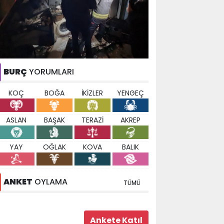
BURÇ
YORUMLARI
KOÇ
BOĞA
İKİZLER
YENGEÇ
ASLAN
BAŞAK
TERAZİ
AKREP
YAY
OĞLAK
KOVA
BALIK
ANKET
OYLAMA
TÜMÜ