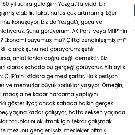
‘’50 yıl sonra geldiğim Yozgat’ta ciddi bir
işmiş olabilir, fakat nüfus çok artmamış. Eğer
anımız konuşuyor, biz de Yozgat’ı, göçü ve
anlatıyoruz. Şunu görüyorum: AK Parti veya MHP’nin
 mi? Ekonomi büyümüş mü? Çiftçi zenginleşmiş mi?
kili olarak şunu net görüyorum; şehir
a, anlatılanlar doğru değil demektir. Biz
leri olarak sahada bu gerçeği görüyoruz. Altı aylık
 CHP’nin iktidara gelmesi şarttır. Halk perişan
ler ve memurlar büyük zorluklar yaşıyor. Örneğin,
ığı maaşla ne kadar harcama yaptığını
arklı gösteriliyor; ancak sahada halkın gerçek
eş yaşına kadar çalışıyor, hatta seksen yaşında
nlar torunlarını okutmak için tekrar çalışmak
ite mezunu gençler işsiz; meslekler bitmiş