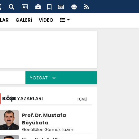
k’ten “Tek Çatı” mesajı
Hed
LAR
GALERİ
VİDEO
KÖŞE
YAZARLARI
TÜMÜ
Prof. Dr. Mustafa
Böyükata
Gönüllüleri Görmek Lazım