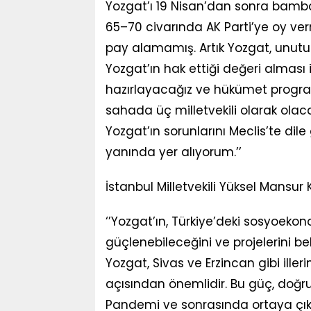
Yozgat’ı 19 Nisan’dan sonra bambaş
65–70 civarında AK Parti’ye oy ve
pay alamamış. Artık Yozgat, unutu
Yozgat’ın hak ettiği değeri alması 
hazırlayacağız ve hükümet program
sahada üç milletvekili olarak olac
Yozgat’ın sorunlarını Meclis’te di
yanında yer alıyorum.’’
İstanbul Milletvekili Yüksel Mansur K
‘’Yozgat’ın, Türkiye’deki sosyoek
güçlenebileceğini ve projelerini b
Yozgat, Sivas ve Erzincan gibi ill
açısından önemlidir. Bu güç, doğru
Pandemi ve sonrasında ortaya çıka