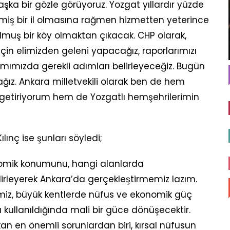
ka bir gözle görüyoruz. Yozgat yıllardır yüzde
rmiş bir il olmasına rağmen hizmetten yeterince
lmuş bir köy olmaktan çıkacak. CHP olarak,
için elimizden geleni yapacağız, raporlarımızı
ımızda gerekli adımları belirleyeceğiz. Bugün
ağız. Ankara milletvekili olarak ben de hem
le getiriyorum hem de Yozgatlı hemşehrilerimin
ılınç ise şunları söyledi;
onomik konumunu, hangi alanlarda
elirleyerek Ankara’da gerçekleştirmemiz lazım.
erimiz, büyük kentlerde nüfus ve ekonomik güç
 kullanıldığında mali bir güce dönüşecektir.
n en önemli sorunlardan biri, kırsal nüfusun