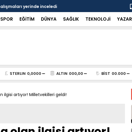
çalışmaları yerinde inceledi
Bakan Gürle
SPOR
EĞİTİM
DÜNYA
SAĞLIK
TEKNOLOJİ
YAZAR
STERLIN
0,0000
ALTIN
000,00
BİST
00.000
lgisi artıyor! Milletvekilleri geldi!
 olan ilgisi artıyor!