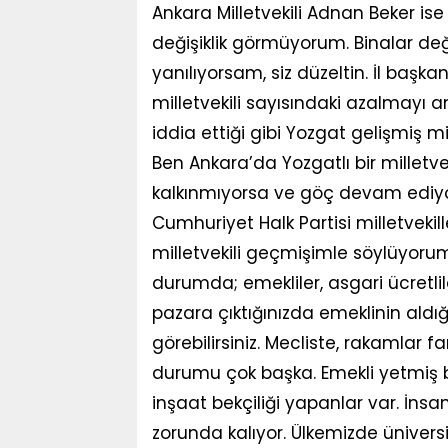
Ankara Milletvekili Adnan Beker ise 
değişiklik görmüyorum. Binalar değ
yanılıyorsam, siz düzeltin. İl başk
milletvekili sayısındaki azalmayı 
iddia ettiği gibi Yozgat gelişmiş
Ben Ankara’da Yozgatlı bir milletve
kalkınmıyorsa ve göç devam ediyors
Cumhuriyet Halk Partisi milletvekil
milletvekili geçmişimle söylüyorum;
durumda; emekliler, asgari ücretli
pazara çıktığınızda emeklinin ald
görebilirsiniz. Mecliste, rakamlar f
durumu çok başka. Emekli yetmiş b
inşaat bekçiliği yapanlar var. İnsa
zorunda kalıyor. Ülkemizde ünivers