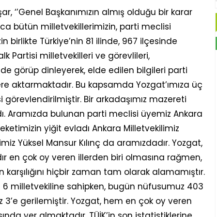
ar, ‘’Genel Başkanımızın almış olduğu bir karar
 bütün milletvekillerimizin, parti meclisi
 birlikte Türkiye’nin 81 ilinde, 967 ilçesinde
Partisi milletvekilleri ve görevlileri,
e görüp dinleyerek, elde edilen bilgileri parti
re aktarmaktadır. Bu kapsamda Yozgat’ımıza üç
si görevlendirilmiştir. Bir arkadaşımız mazereti
dı. Aramızda bulunan parti meclisi üyemiz Ankara
ketimizin yiğit evladı Ankara Milletvekilimiz
limiz Yüksel Mansur Kılınç da aramızdadır. Yozgat,
dır en çok oy veren illerden biri olmasına rağmen,
 karşılığını hiçbir zaman tam olarak alamamıştır.
ile 6 milletvekiline sahipken, bugün nüfusumuz 403
z 3’e gerilemiştir. Yozgat, hem en çok oy veren
nda yer almaktadır. TÜİK’in son istatistiklerine