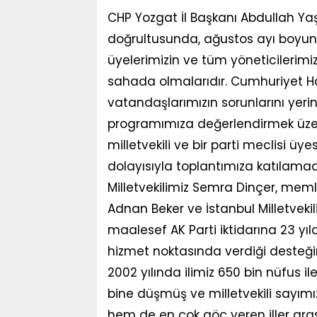
CHP Yozgat İl Başkanı Abdullah Yaş
doğrultusunda, ağustos ayı boyunca
üyelerimizin ve tüm yöneticilerimizin
sahada olmalarıdır. Cumhuriyet Halk 
vatandaşlarımızın sorunlarını yerind
programımıza değerlendirmek üze
milletvekili ve bir parti meclisi üye
dolayısıyla toplantımıza katılama
Milletvekilimiz Semra Dinçer, memle
Adnan Beker ve İstanbul Milletveki
maalesef AK Parti iktidarına 23 yıl
hizmet noktasında verdiği desteğin
2002 yılında ilimiz 650 bin nüfus 
bine düşmüş ve milletvekili sayımı
hem de en çok göç veren iller arası